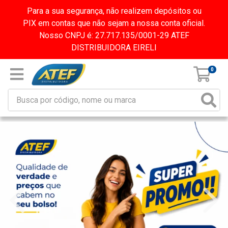
Para a sua segurança, não realizem depósitos ou
PIX em contas que não sejam a nossa conta oficial.
Nosso CNPJ é: 27.717.135/0001-29 ATEF
DISTRIBUIDORA EIRELI
0