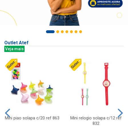
Outlet Atef
Veja mais
Mini piao solapa c/20 ref 863
Mini relogio solapa c/12 ref
832