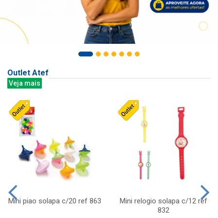
Outlet Atef
Veja mais
Mini piao solapa c/20 ref 863
Mini relogio solapa c/12 ref
832