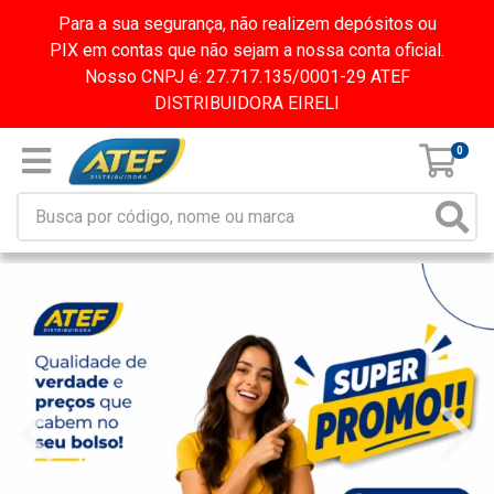
Para a sua segurança, não realizem depósitos ou
PIX em contas que não sejam a nossa conta oficial.
Nosso CNPJ é: 27.717.135/0001-29 ATEF
DISTRIBUIDORA EIRELI
0