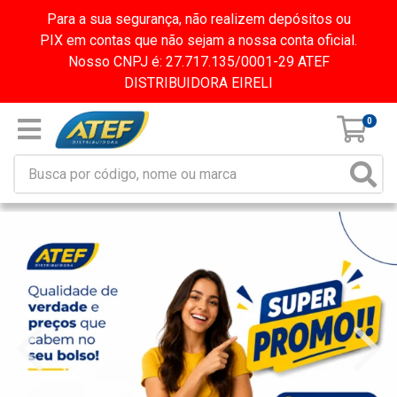
Para a sua segurança, não realizem depósitos ou
PIX em contas que não sejam a nossa conta oficial.
Nosso CNPJ é: 27.717.135/0001-29 ATEF
DISTRIBUIDORA EIRELI
0