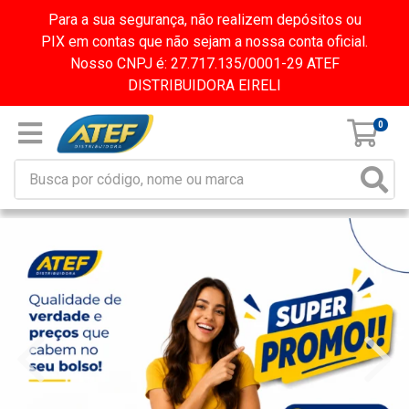
Para a sua segurança, não realizem depósitos ou
PIX em contas que não sejam a nossa conta oficial.
Nosso CNPJ é: 27.717.135/0001-29 ATEF
DISTRIBUIDORA EIRELI
0