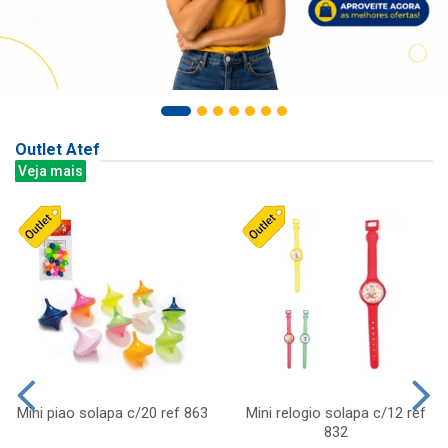
Outlet Atef
Veja mais
Mini piao solapa c/20 ref 863
Mini relogio solapa c/12 ref
832