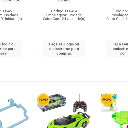
r 380ml so
sortida
: 006453
Código: 006454
Código:
m: Unidade
Embalagem: Unidade
Embalagem
30 Unidade(s)
Caixa Com: 24 Unidade(s)
Caixa Com: 1
 login ou
Faça seu login ou
Faça seu
e-se para
cadastre-se para
cadastre
prar.
comprar.
comp