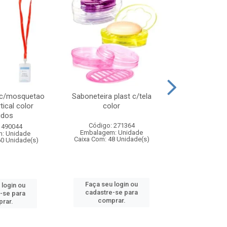
 c/mosquetao
Saboneteira plast c/tela
Prato plas
tical color
color
colo
idos
Código: 271364
Código:
 490044
Embalagem: Unidade
Embalagem
: Unidade
Caixa Com: 48 Unidade(s)
Caixa Com: 4
60 Unidade(s)
Faça seu login ou
Faça seu 
 login ou
cadastre-se para
cadastre
-se para
comprar.
comp
rar.