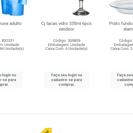
huva adulto
Cj tacas vidro 330ml 6pcs
Prato fundo
windsor
diam
: 832331
Código: 500859
Código:
m: Unidade
Embalagem: Unidade
Embalagem
44 Unidade(s)
Caixa Com: 6 Unidade(s)
Caixa Com: 2
 login ou
Faça seu login ou
Faça seu
e-se para
cadastre-se para
cadastre
prar.
comprar.
comp