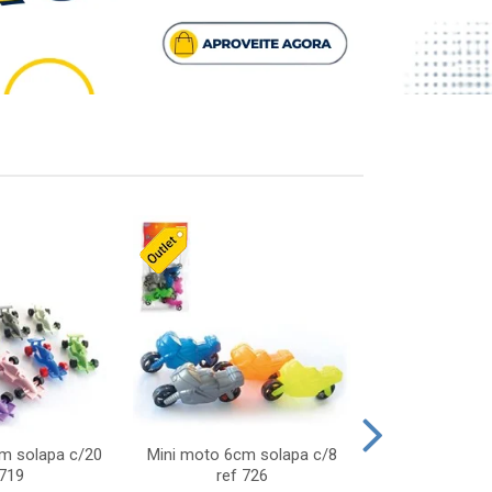
cm solapa c/20
Mini moto 6cm solapa c/8
Giro helice so
 719
ref 726
75