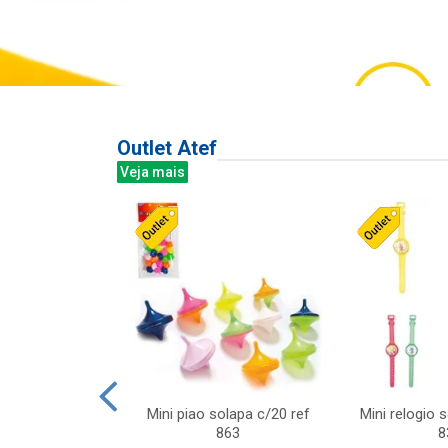
Outlet Atef
Veja mais
last c/div
Mini piao solapa c/20 ref
Mini relogio 
m ursinhos sor
863
8