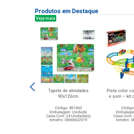
Produtos em Destaque
Veja mais
ra de ventosas
Tapete de atividades
Pista color c
e precisao com
90x120cm
e som – kit
ardo...
Código: 831663
Código
: 836370
Embalagem: Unidade
Embalage
m: Unidade
Caixa Com: 24 Unidade(s)
Caixa Com: 
24 Unidade(s)
Inmetro: 006660/2019
Inmetro: 
BRI-0404-2023-16