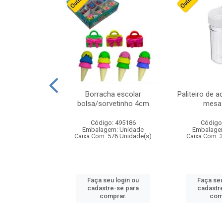
cores sortidas
Borracha escolar
Paliteiro de a
ref 130s
bolsa/sorvetinho 4cm
mesa 
: 826147
Código: 495186
Código
m: Unidade
Embalagem: Unidade
Embalage
160 Unidade(s)
Caixa Com: 576 Unidade(s)
Caixa Com: 
u login ou
Faça seu login ou
Faça seu
e-se para
cadastre-se para
cadastr
prar.
comprar.
com