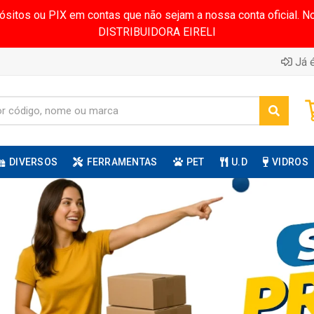
pósitos ou PIX em contas que não sejam a nossa conta oficial.
DISTRIBUIDORA EIRELI
Já é
DIVERSOS
FERRAMENTAS
PET
U.D
VIDROS