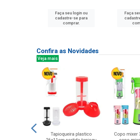
Faça seu login ou
Faça seu
u login ou
cadastre-se para
cadastr
e-se para
comprar.
com
prar.
Confira as Novidades
Veja mais
mesa cer 18cm
Tapioqueira plastico
Copo mixer 