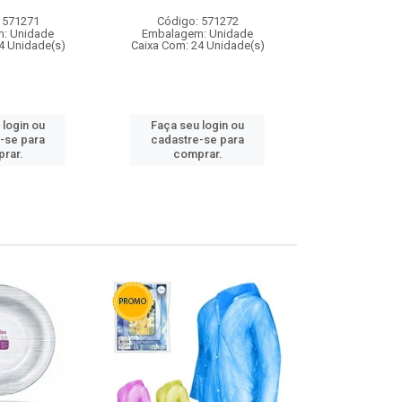
 571271
Código: 571272
Código:
: Unidade
Embalagem: Unidade
Embalagem
4 Unidade(s)
Caixa Com: 24 Unidade(s)
Caixa Com: 4
 login ou
Faça seu login ou
Faça seu 
-se para
cadastre-se para
cadastre
rar.
comprar.
comp