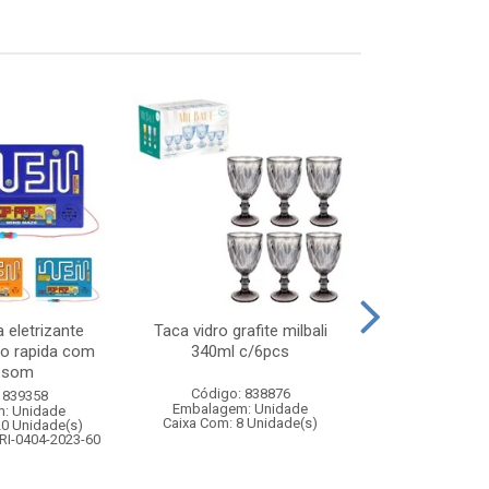
 eletrizante
Taca vidro grafite milbali
Kit boxe 
ao rapida com
340ml c/6pcs
pancada+p
e som
Código: 838876
Código:
 839358
Embalagem: Unidade
Embalagem
: Unidade
Caixa Com: 8 Unidade(s)
Caixa Com: 1
20 Unidade(s)
Inmetro: ABCP-B
RI-0404-2023-60