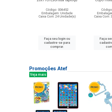
irios
26x11cm,sortida tapioqu
copo mixe
: 135177
Código: 006452
Código
m: Unidade
Embalagem: Unidade
Embalage
12 Unidade(s)
Caixa Com: 24 Unidade(s)
Caixa Com: 
u login ou
Faça seu login ou
Faça seu
e-se para
cadastre-se para
cadastr
prar.
comprar.
com
Promoções Atef
Veja mais