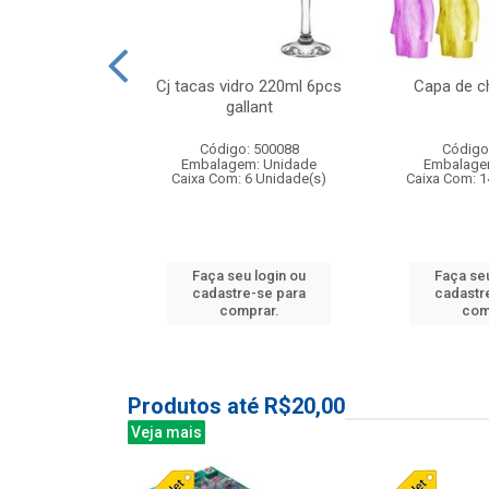
o raso 25,5cm
Cj tacas vidro 220ml 6pcs
Capa de c
e petala
gallant
: 503787
Código: 500088
Código
m: Unidade
Embalagem: Unidade
Embalage
24 Unidade(s)
Caixa Com: 6 Unidade(s)
Caixa Com: 1
u login ou
Faça seu login ou
Faça seu
e-se para
cadastre-se para
cadastr
prar.
comprar.
com
Produtos até R$20,00
Veja mais