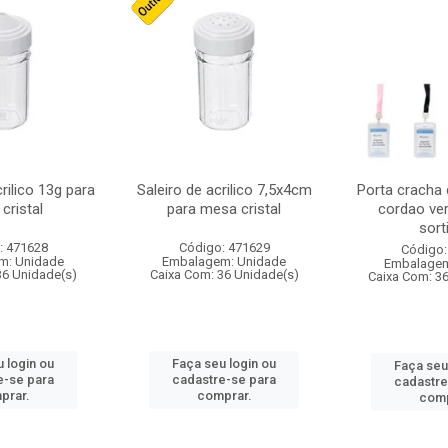
crilico 13g para
Saleiro de acrilico 7,5x4cm
Porta cracha
cristal
para mesa cristal
cordao ver
sort
: 471628
Código: 471629
Código:
m: Unidade
Embalagem: Unidade
Embalagem
36 Unidade(s)
Caixa Com: 36 Unidade(s)
Caixa Com: 3
 login ou
Faça seu login ou
Faça seu
e-se para
cadastre-se para
cadastre
prar.
comprar.
comp