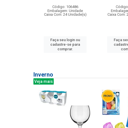
: 275814
Código: 106486
Código
m: Unidade
Embalagem: Unidade
Embalage
240 Unidade(s)
Caixa Com: 24 Unidade(s)
Caixa Com: 
u login ou
Faça seu login ou
Faça seu
e-se para
cadastre-se para
cadastr
prar.
comprar.
com
Inverno
Veja mais