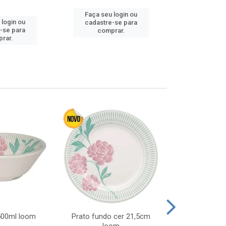
Faça seu login ou
Faça seu 
 login ou
cadastre-se para
cadastre
-se para
comprar.
comp
rar.
 500ml loom
Prato fundo cer 21,5cm
Prato raso c