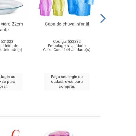
 vidro 22cm
Capa de chuva infantil
Jg prato fun
ante
diam
 501323
Código: 832332
Código:
: Unidade
Embalagem: Unidade
Embalagem
4 Unidade(s)
Caixa Com: 144 Unidade(s)
Caixa Com: 6
 login ou
Faça seu login ou
Faça seu 
-se para
cadastre-se para
cadastre
rar.
comprar.
comp