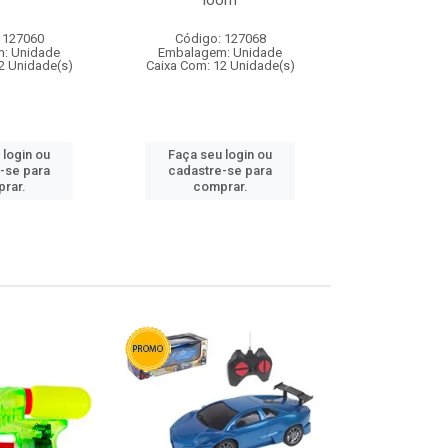
loom
 127060
Código: 127068
Código:
: Unidade
Embalagem: Unidade
Embalagem
2 Unidade(s)
Caixa Com: 12 Unidade(s)
Caixa Com: 1
 login ou
Faça seu login ou
Faça seu 
-se para
cadastre-se para
cadastre
rar.
comprar.
comp