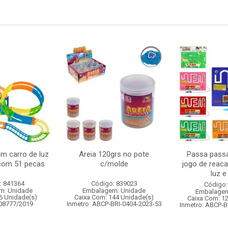
om carro de luz
Areia 120grs no pote
Passa passa
 com 51 pecas
c/molde
jogo de reac
luz 
: 841364
Código: 839023
Código:
m: Unidade
Embalagem: Unidade
Embalagem
6 Unidade(s)
Caixa Com: 144 Unidade(s)
Caixa Com: 1
008777/2019
Inmetro: ABCP-BRI-0404-2023-53
Inmetro: ABCP-B