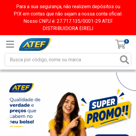
Para a sua segurança, não realizem depósitos ou
PIX em contas que não sejam a nossa conta oficial.
Nosso CNPJ é: 27.717.135/0001-29 ATEF
DISTRIBUIDORA EIRELI
0