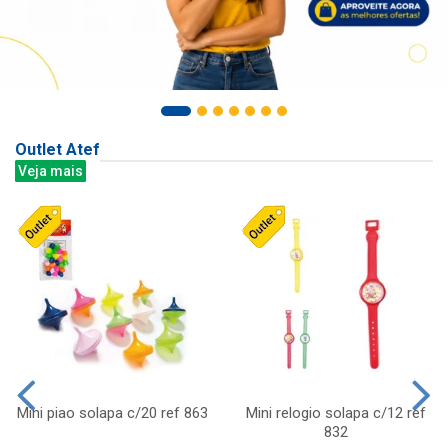
Outlet Atef
Veja mais
Mini piao solapa c/20 ref 863
Mini relogio solapa c/12 ref
832