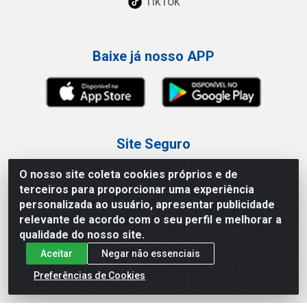
TikTok
Baixe já nosso APP
Site Seguro
O nosso site coleta cookies próprios e de
terceiros para proporcionar uma experiência
personalizada ao usuário, apresentar publicidade
relevante de acordo com o seu perfil e melhorar a
Loja / Showroom
qualidade do nosso site.
Aceitar
Negar não essenciais
Tel.: (11) 3227-0546
Av Vautier, 587/597 - Pari - São Paulo/SP
Preferências de Cookies