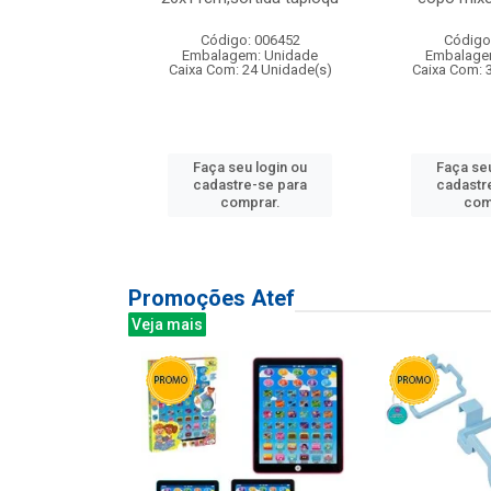
: 135177
Código: 006452
Código
m: Unidade
Embalagem: Unidade
Embalage
12 Unidade(s)
Caixa Com: 24 Unidade(s)
Caixa Com: 
u login ou
Faça seu login ou
Faça seu
e-se para
cadastre-se para
cadastr
prar.
comprar.
com
Promoções Atef
Veja mais