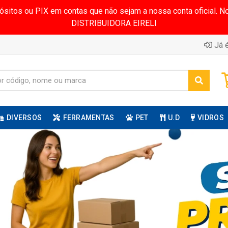
pósitos ou PIX em contas que não sejam a nossa conta oficial.
DISTRIBUIDORA EIRELI
Já é
DIVERSOS
FERRAMENTAS
PET
U.D
VIDROS