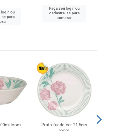
Faça seu login ou
Faça seu 
 login ou
cadastre-se para
cadastre
-se para
comprar.
comp
rar.
 500ml loom
Prato fundo cer 21,5cm
Prato raso c
loom