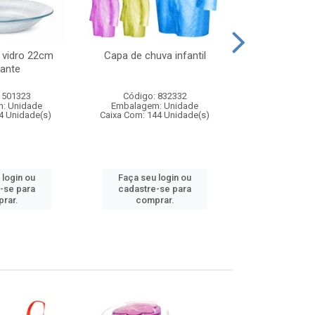
 vidro 22cm
Capa de chuva infantil
Jg prato fun
ante
diam
 501323
Código: 832332
Código:
: Unidade
Embalagem: Unidade
Embalagem
4 Unidade(s)
Caixa Com: 144 Unidade(s)
Caixa Com: 6
 login ou
Faça seu login ou
Faça seu 
-se para
cadastre-se para
cadastre
rar.
comprar.
comp