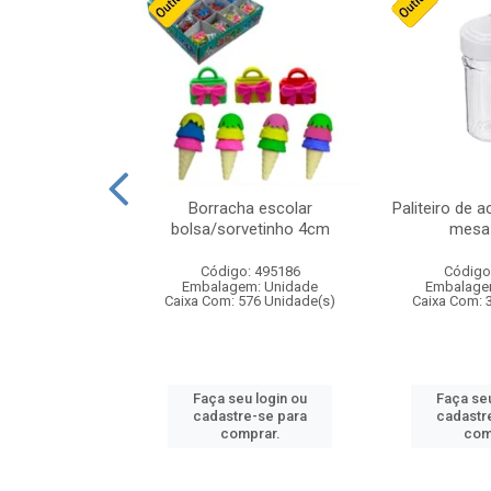
stico n.4 12cm
Borracha escolar
Paliteiro de a
bolsa/sorvetinho 4cm
mesa 
: 940550
Código: 495186
Código
m: Unidade
Embalagem: Unidade
Embalage
24 Unidade(s)
Caixa Com: 576 Unidade(s)
Caixa Com: 
u login ou
Faça seu login ou
Faça seu
e-se para
cadastre-se para
cadastr
prar.
comprar.
com