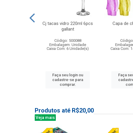
o raso 25,5cm
Cj tacas vidro 220ml 6pcs
Capa de c
e petala
gallant
: 503787
Código: 500088
Código
m: Unidade
Embalagem: Unidade
Embalage
24 Unidade(s)
Caixa Com: 6 Unidade(s)
Caixa Com: 1
u login ou
Faça seu login ou
Faça seu
e-se para
cadastre-se para
cadastr
prar.
comprar.
com
Produtos até R$20,00
Veja mais