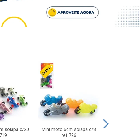
cm solapa c/20
Mini moto 6cm solapa c/8
Giro helice so
 719
ref 726
75