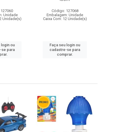
 127060
Código: 127068
Código:
: Unidade
Embalagem: Unidade
Embalagem
2 Unidade(s)
Caixa Com: 12 Unidade(s)
Caixa Com: 1
 login ou
Faça seu login ou
Faça seu 
-se para
cadastre-se para
cadastre
rar.
comprar.
comp