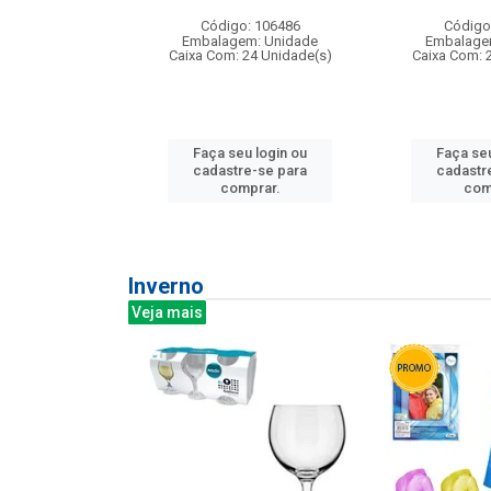
: 275814
Código: 106486
Código
m: Unidade
Embalagem: Unidade
Embalage
240 Unidade(s)
Caixa Com: 24 Unidade(s)
Caixa Com: 
u login ou
Faça seu login ou
Faça seu
e-se para
cadastre-se para
cadastr
prar.
comprar.
com
Inverno
Veja mais