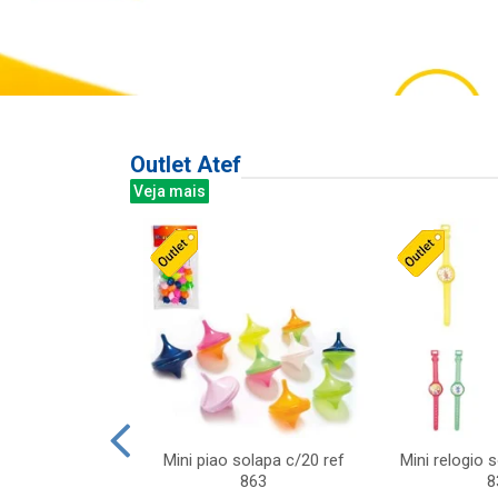
Outlet Atef
Veja mais
last c/div
Mini piao solapa c/20 ref
Mini relogio 
m ursinhos sor
863
8