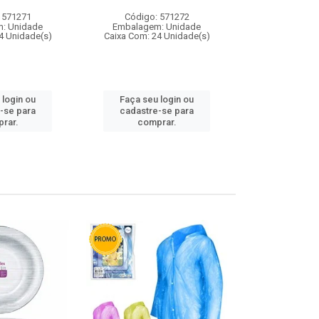
 571271
Código: 571272
Código:
: Unidade
Embalagem: Unidade
Embalagem
4 Unidade(s)
Caixa Com: 24 Unidade(s)
Caixa Com: 4
 login ou
Faça seu login ou
Faça seu 
-se para
cadastre-se para
cadastre
rar.
comprar.
comp