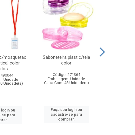
 c/mosquetao
Saboneteira plast c/tela
Prato plas
tical color
color
colo
idos
Código: 271364
Código:
 490044
Embalagem: Unidade
Embalagem
: Unidade
Caixa Com: 48 Unidade(s)
Caixa Com: 4
60 Unidade(s)
Faça seu login ou
Faça seu 
 login ou
cadastre-se para
cadastre
-se para
comprar.
comp
rar.