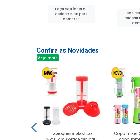
u login ou
Faça seu login ou
Faça seu
e-se para
cadastre-se para
cadastr
prar.
comprar.
com
Confira as Novidades
Veja mais
mesa cer 18cm
Tapioqueira plastico
Copo mixer 
irios
26x11cm,sortida tapioqu
copo mixe