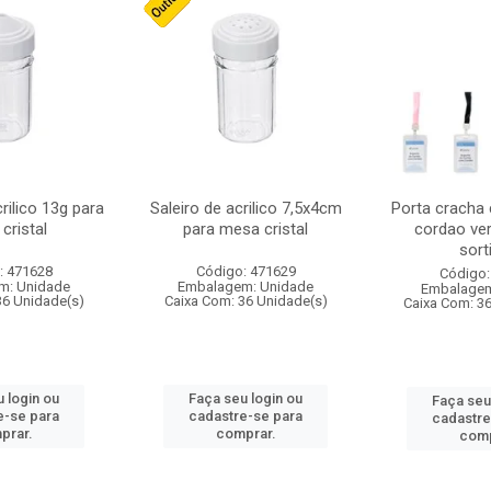
crilico 13g para
Saleiro de acrilico 7,5x4cm
Porta cracha
cristal
para mesa cristal
cordao ver
sort
: 471628
Código: 471629
Código:
m: Unidade
Embalagem: Unidade
Embalagem
36 Unidade(s)
Caixa Com: 36 Unidade(s)
Caixa Com: 3
 login ou
Faça seu login ou
Faça seu
e-se para
cadastre-se para
cadastre
prar.
comprar.
comp