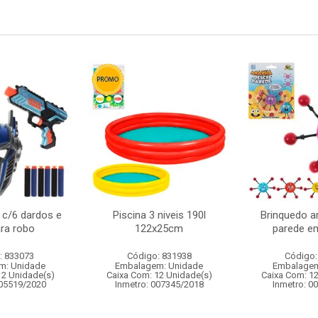
 c/6 dardos e
Piscina 3 niveis 190l
Brinquedo a
ra robo
122x25cm
parede em
: 833073
Código: 831938
Código:
m: Unidade
Embalagem: Unidade
Embalagem
12 Unidade(s)
Caixa Com: 12 Unidade(s)
Caixa Com: 1
005519/2020
Inmetro: 007345/2018
Inmetro: 0