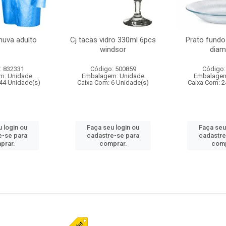
huva adulto
Cj tacas vidro 330ml 6pcs
Prato fundo
windsor
diam
: 832331
Código: 500859
Código:
m: Unidade
Embalagem: Unidade
Embalagem
44 Unidade(s)
Caixa Com: 6 Unidade(s)
Caixa Com: 2
 login ou
Faça seu login ou
Faça seu
e-se para
cadastre-se para
cadastre
prar.
comprar.
comp