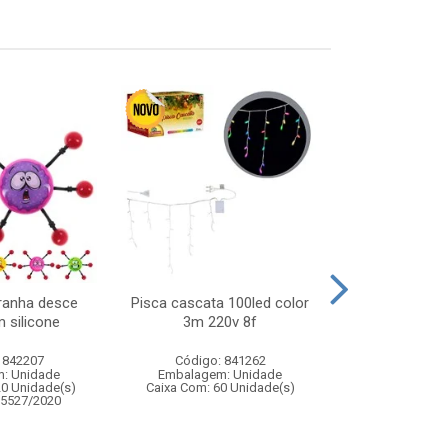
ranha desce
Pisca cascata 100led color
Pisca cortina 1
 silicone
3m 220v 8f
4,5mx40cm
 842207
Código: 841262
Código:
: Unidade
Embalagem: Unidade
Embalagem
20 Unidade(s)
Caixa Com: 60 Unidade(s)
Caixa Com: 6
05527/2020