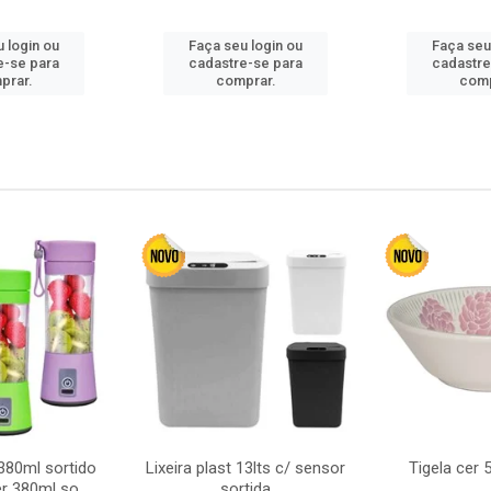
 login ou
Faça seu login ou
Faça seu
e-se para
cadastre-se para
cadastre
prar.
comprar.
comp
380ml sortido
Lixeira plast 13lts c/ sensor
Tigela cer
r 380ml so
sortida