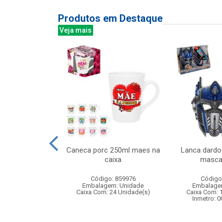
Produtos em Destaque
Veja mais
al com cajado
Caneca porc 250ml maes na
Lanca dardo
x33cm
caixa
masca
: 838485
Código: 859976
Código
m: Unidade
Embalagem: Unidade
Embalage
12 Unidade(s)
Caixa Com: 24 Unidade(s)
Caixa Com: 
Inmetro: 