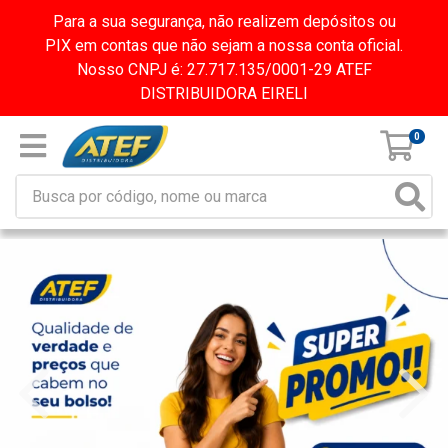
Para a sua segurança, não realizem depósitos ou
PIX em contas que não sejam a nossa conta oficial.
Nosso CNPJ é: 27.717.135/0001-29 ATEF
DISTRIBUIDORA EIRELI
0