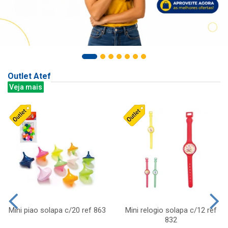
Outlet Atef
Veja mais
Mini piao solapa c/20 ref 863
Mini relogio solapa c/12 ref
832