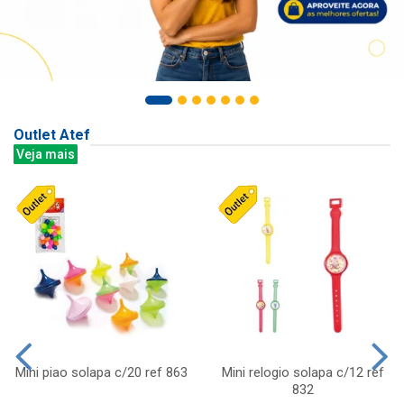
Outlet Atef
Veja mais
Mini piao solapa c/20 ref 863
Mini relogio solapa c/12 ref
832