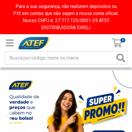
Para a sua segurança, não realizem depósitos ou
PIX em contas que não sejam a nossa conta oficial.
Nosso CNPJ é: 27.717.135/0001-29 ATEF
DISTRIBUIDORA EIRELI
0