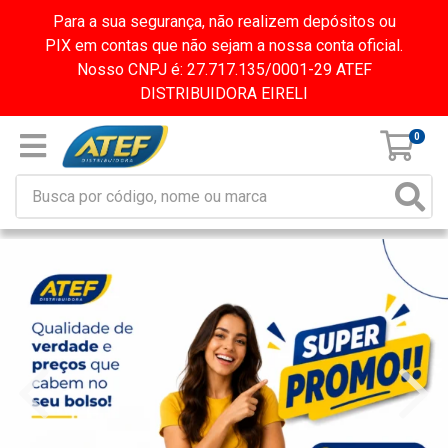
Para a sua segurança, não realizem depósitos ou
PIX em contas que não sejam a nossa conta oficial.
Nosso CNPJ é: 27.717.135/0001-29 ATEF
DISTRIBUIDORA EIRELI
0