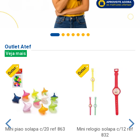
Outlet Atef
Veja mais
Mini piao solapa c/20 ref 863
Mini relogio solapa c/12 ref
832