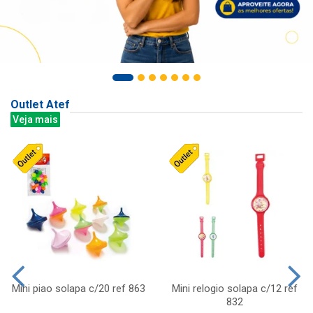
Outlet Atef
Veja mais
Mini piao solapa c/20 ref 863
Mini relogio solapa c/12 ref
832