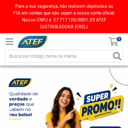
Para a sua segurança, não realizem depósitos ou
PIX em contas que não sejam a nossa conta oficial.
Nosso CNPJ é: 27.717.135/0001-29 ATEF
DISTRIBUIDORA EIRELI
0