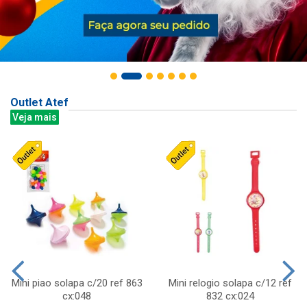
Outlet Atef
Veja mais
Mini piao solapa c/20 ref 863
Mini relogio solapa c/12 ref
cx:048
832 cx:024