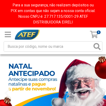
Para a sua segurança, não realizem depósitos ou
PIX em contas que não sejam a nossa conta oficial.
Nosso CNPJ é: 27.717.135/0001-29 ATEF
DISTRIBUIDORA EIRELI
0