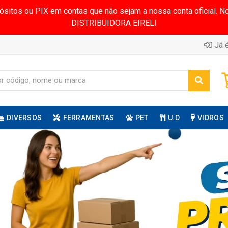
pósitos ou PIX em contas que não sejam a nossa conta oficial.
DISTRIBUIDORA EIRELI
Já é
DIVERSOS
FERRAMENTAS
PET
U.D
VIDROS