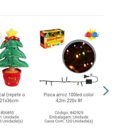
al (repete o
Pisca arroz 100led color
Carro de corr
) 21x36cm
4,2m 220v 8f
remoto 1:12 
com f
 836855
Código: 842929
Código:
: Unidade
Embalagem: Unidade
Embalagem
6 Unidade(s)
Caixa Com: 120 Unidade(s)
Caixa Com: 6
Inmetro: 12444