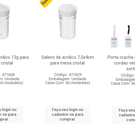
crilico 13g para
Saleiro de acrilico 7,5x4cm
Porta cracha
cristal
para mesa cristal
cordao ver
sort
: 471628
Código: 471629
Código:
m: Unidade
Embalagem: Unidade
Embalagem
36 Unidade(s)
Caixa Com: 36 Unidade(s)
Caixa Com: 3
 login ou
Faça seu login ou
Faça seu
e-se para
cadastre-se para
cadastre
prar.
comprar.
comp