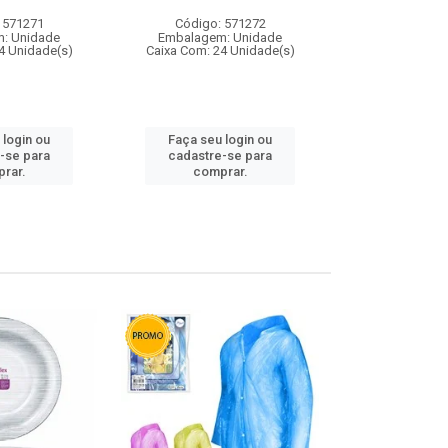
 571271
Código: 571272
Código:
: Unidade
Embalagem: Unidade
Embalagem
4 Unidade(s)
Caixa Com: 24 Unidade(s)
Caixa Com: 4
 login ou
Faça seu login ou
Faça seu 
-se para
cadastre-se para
cadastre
rar.
comprar.
comp