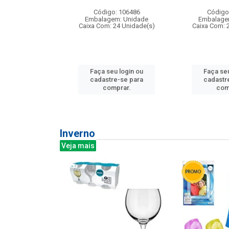
: 275814
Código: 106486
Código
m: Unidade
Embalagem: Unidade
Embalage
240 Unidade(s)
Caixa Com: 24 Unidade(s)
Caixa Com: 
u login ou
Faça seu login ou
Faça seu
e-se para
cadastre-se para
cadastr
prar.
comprar.
com
Inverno
Veja mais