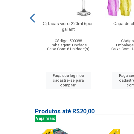
o raso 25,5cm
Cj tacas vidro 220ml 6pcs
Capa de c
e petala
gallant
: 503787
Código: 500088
Código
m: Unidade
Embalagem: Unidade
Embalage
24 Unidade(s)
Caixa Com: 6 Unidade(s)
Caixa Com: 1
u login ou
Faça seu login ou
Faça seu
e-se para
cadastre-se para
cadastr
prar.
comprar.
com
Produtos até R$20,00
Veja mais