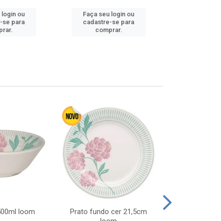
 login ou
Faça seu login ou
Faça seu 
-se para
cadastre-se para
cadastre
rar.
comprar.
comp
 500ml loom
Prato fundo cer 21,5cm
Prato raso c