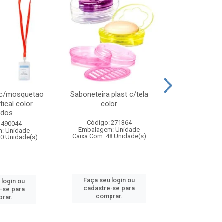
 c/mosquetao
Saboneteira plast c/tela
Prato plas
tical color
color
colo
idos
Código: 271364
Código:
 490044
Embalagem: Unidade
Embalagem
: Unidade
Caixa Com: 48 Unidade(s)
Caixa Com: 4
60 Unidade(s)
Faça seu login ou
Faça seu 
 login ou
cadastre-se para
cadastre
-se para
comprar.
comp
rar.