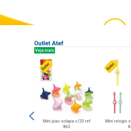
Outlet Atef
Veja mais
last c/div
Mini piao solapa c/20 ref
Mini relogio 
m ursinhos sor
863
8