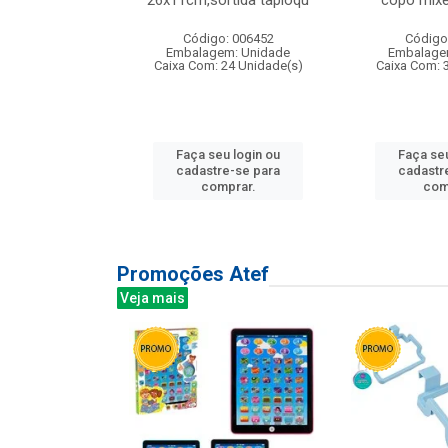
irios
26x11cm,sortida tapioqu
copo mixe
: 135177
Código: 006452
Código
m: Unidade
Embalagem: Unidade
Embalage
12 Unidade(s)
Caixa Com: 24 Unidade(s)
Caixa Com: 
u login ou
Faça seu login ou
Faça seu
e-se para
cadastre-se para
cadastr
prar.
comprar.
com
Promoções Atef
Veja mais