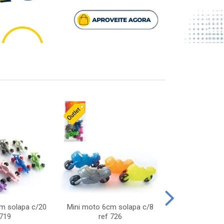
cm solapa c/20
Mini moto 6cm solapa c/8
Giro helice so
 719
ref 726
75