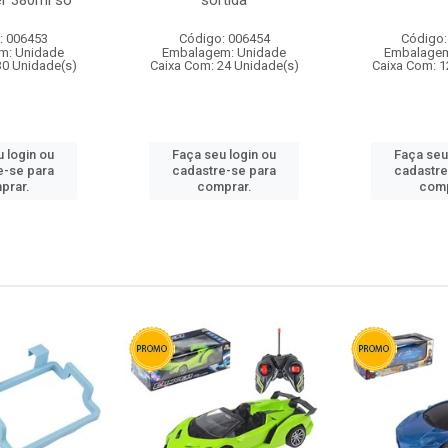
r 380ml so
sortida
: 006453
Código: 006454
Código:
m: Unidade
Embalagem: Unidade
Embalagem
30 Unidade(s)
Caixa Com: 24 Unidade(s)
Caixa Com: 1
 login ou
Faça seu login ou
Faça seu
e-se para
cadastre-se para
cadastre
prar.
comprar.
comp