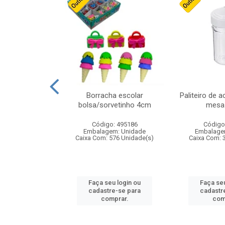
stico n.4 12cm
Borracha escolar
Paliteiro de a
bolsa/sorvetinho 4cm
mesa 
: 940550
Código: 495186
Código
m: Unidade
Embalagem: Unidade
Embalage
24 Unidade(s)
Caixa Com: 576 Unidade(s)
Caixa Com: 
u login ou
Faça seu login ou
Faça seu
e-se para
cadastre-se para
cadastr
prar.
comprar.
com