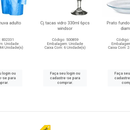
huva adulto
Cj tacas vidro 330ml 6pcs
Prato fundo
windsor
diam
: 832331
Código: 500859
Código:
m: Unidade
Embalagem: Unidade
Embalagem
44 Unidade(s)
Caixa Com: 6 Unidade(s)
Caixa Com: 2
 login ou
Faça seu login ou
Faça seu
e-se para
cadastre-se para
cadastre
prar.
comprar.
comp