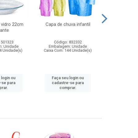
 vidro 22cm
Capa de chuva infantil
Jg prato fun
ante
diam
 501323
Código: 832332
Código:
: Unidade
Embalagem: Unidade
Embalagem
4 Unidade(s)
Caixa Com: 144 Unidade(s)
Caixa Com: 6
 login ou
Faça seu login ou
Faça seu 
-se para
cadastre-se para
cadastre
rar.
comprar.
comp