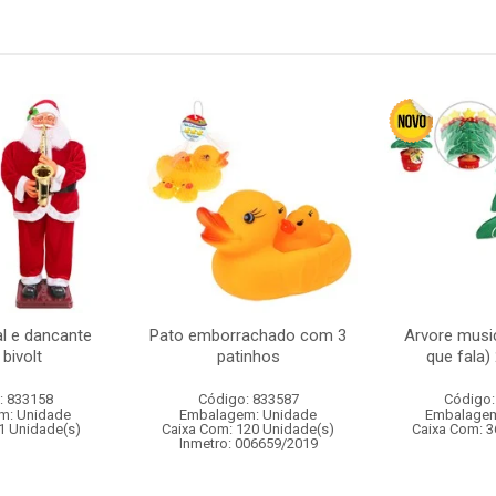
l e dancante
Pato emborrachado com 3
Arvore music
bivolt
patinhos
que fala
: 833158
Código: 833587
Código:
m: Unidade
Embalagem: Unidade
Embalagem
1 Unidade(s)
Caixa Com: 120 Unidade(s)
Caixa Com: 3
Inmetro: 006659/2019