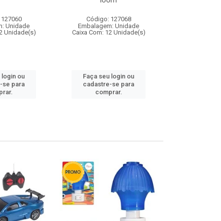
loom
 127060
Código: 127068
Código:
: Unidade
Embalagem: Unidade
Embalagem
2 Unidade(s)
Caixa Com: 12 Unidade(s)
Caixa Com: 1
 login ou
Faça seu login ou
Faça seu 
-se para
cadastre-se para
cadastre
rar.
comprar.
comp