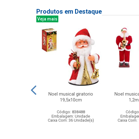
Produtos em Destaque
Veja mais
tle baby 35cm
Noel musical giratorio
Noel musica
meira oracao
19,5x10cm
1,2m 
f151
Código: 838488
Código
: 385151
Embalagem: Unidade
Embalage
m: Unidade
Caixa Com: 36 Unidade(s)
Caixa Com: 
 6 Unidade(s)
001545/2019