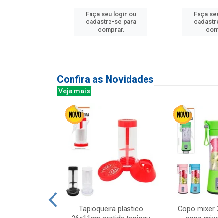
Faça seu login ou
Faça seu
u login ou
cadastre-se para
cadastr
e-se para
comprar.
com
prar.
Confira as Novidades
Veja mais
mesa cer 18cm
Tapioqueira plastico
Copo mixer 