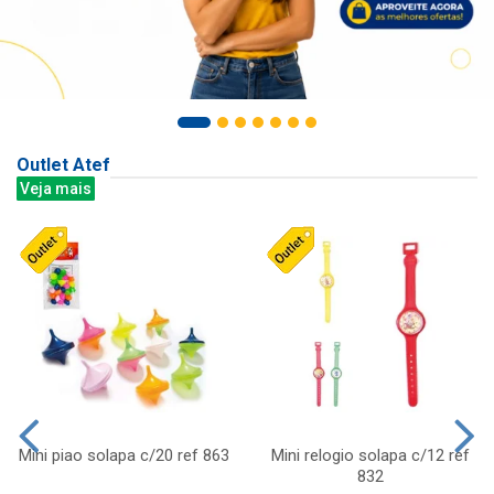
Outlet Atef
Veja mais
Mini piao solapa c/20 ref 863
Mini relogio solapa c/12 ref
832