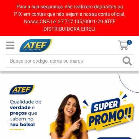
Para a sua segurança, não realizem depósitos ou
PIX em contas que não sejam a nossa conta oficial.
Nosso CNPJ é: 27.717.135/0001-29 ATEF
DISTRIBUIDORA EIRELI
0