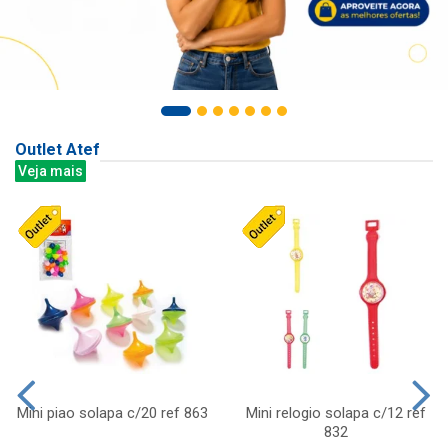
Outlet Atef
Veja mais
Mini piao solapa c/20 ref 863
Mini relogio solapa c/12 ref
832