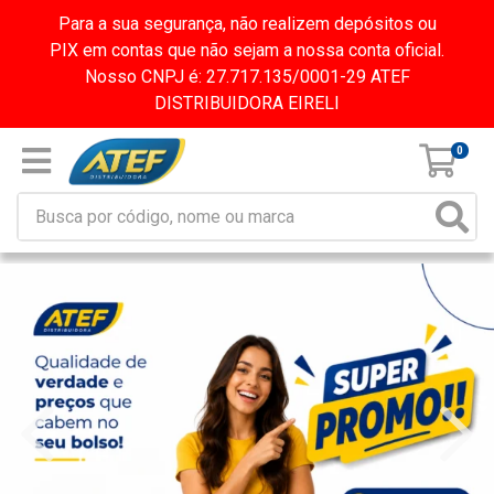
Para a sua segurança, não realizem depósitos ou
PIX em contas que não sejam a nossa conta oficial.
Nosso CNPJ é: 27.717.135/0001-29 ATEF
DISTRIBUIDORA EIRELI
0