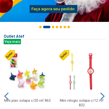
Outlet Atef
Veja mais
Mini piao solapa c/20 ref 863
Mini relogio solapa c/12 ref
832