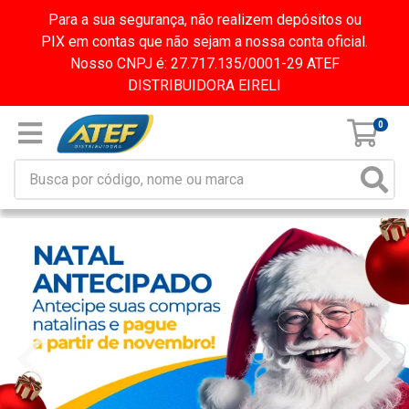
Para a sua segurança, não realizem depósitos ou
PIX em contas que não sejam a nossa conta oficial.
Nosso CNPJ é: 27.717.135/0001-29 ATEF
DISTRIBUIDORA EIRELI
0