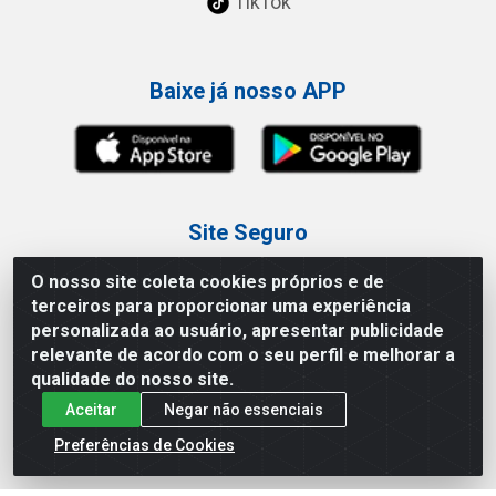
TikTok
Baixe já nosso APP
Site Seguro
O nosso site coleta cookies próprios e de
terceiros para proporcionar uma experiência
personalizada ao usuário, apresentar publicidade
relevante de acordo com o seu perfil e melhorar a
Loja / Showroom
qualidade do nosso site.
Aceitar
Negar não essenciais
Tel.: (11) 3227-0546
Av Vautier, 587/597 - Pari - São Paulo/SP
Preferências de Cookies