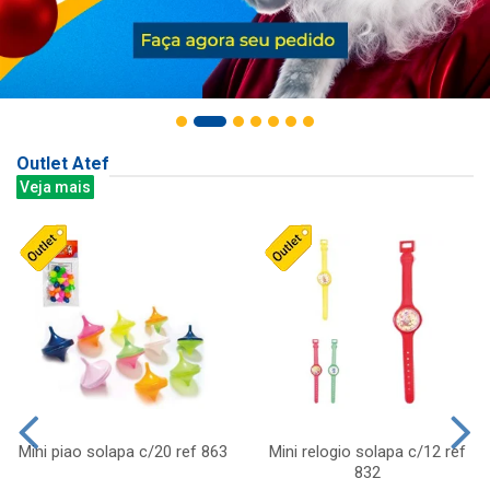
Outlet Atef
Veja mais
Mini piao solapa c/20 ref 863
Mini relogio solapa c/12 ref
832