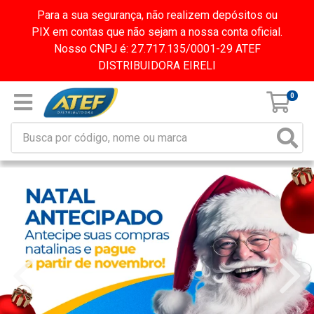
Para a sua segurança, não realizem depósitos ou
PIX em contas que não sejam a nossa conta oficial.
Nosso CNPJ é: 27.717.135/0001-29 ATEF
DISTRIBUIDORA EIRELI
0