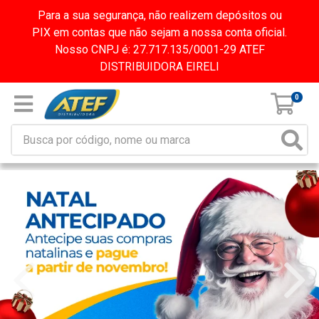
Para a sua segurança, não realizem depósitos ou
PIX em contas que não sejam a nossa conta oficial.
Nosso CNPJ é: 27.717.135/0001-29 ATEF
DISTRIBUIDORA EIRELI
0