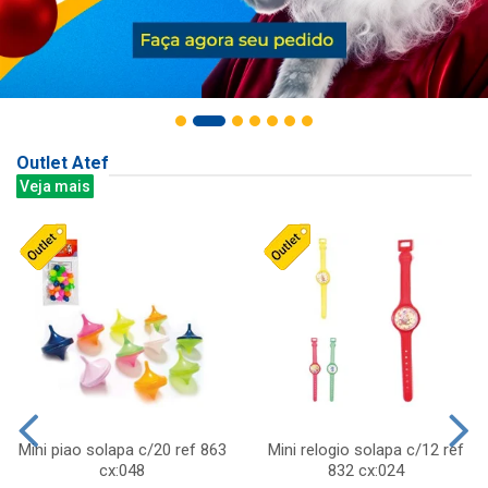
Outlet Atef
Veja mais
Mini piao solapa c/20 ref 863
Mini relogio solapa c/12 ref
cx:048
832 cx:024