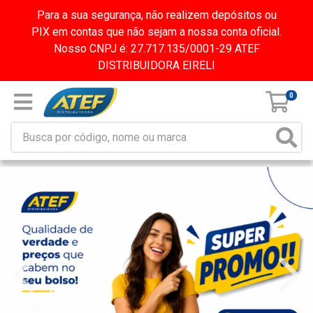
Para a sua segurança, não realizem depósitos ou
PIX em contas que não sejam a nossa conta oficial.
Nosso CNPJ é: 27.717.135/0001-29 ATEF
DISTRIBUIDORA EIRELI
0