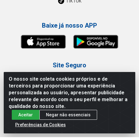
TikTok
Baixe já nosso APP
Site Seguro
O nosso site coleta cookies próprios e de
terceiros para proporcionar uma experiência
personalizada ao usuário, apresentar publicidade
relevante de acordo com o seu perfil e melhorar a
Loja / Showroom
qualidade do nosso site.
Aceitar
Negar não essenciais
Tel.: (11) 3227-0546
Av Vautier, 587/597 - Pari - São Paulo/SP
Preferências de Cookies