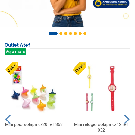
Outlet Atef
Veja mais
Mini piao solapa c/20 ref 863
Mini relogio solapa c/12 ref
832