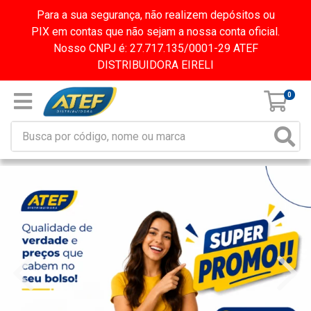
Para a sua segurança, não realizem depósitos ou
PIX em contas que não sejam a nossa conta oficial.
Nosso CNPJ é: 27.717.135/0001-29 ATEF
DISTRIBUIDORA EIRELI
0