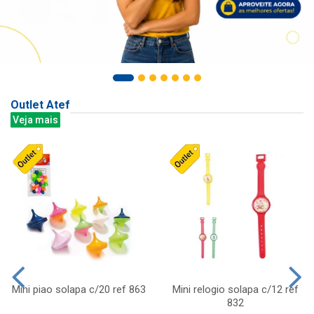
Outlet Atef
Veja mais
Mini piao solapa c/20 ref 863
Mini relogio solapa c/12 ref
832