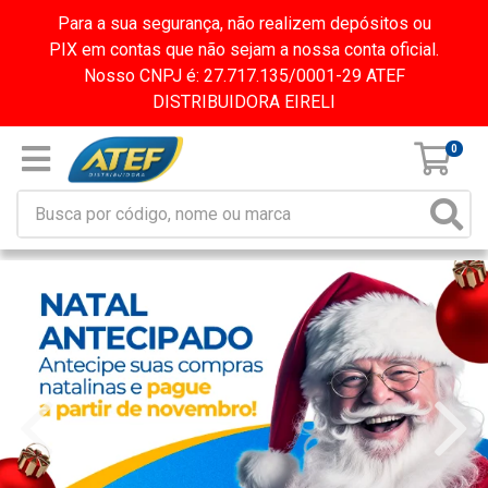
Para a sua segurança, não realizem depósitos ou
PIX em contas que não sejam a nossa conta oficial.
Nosso CNPJ é: 27.717.135/0001-29 ATEF
DISTRIBUIDORA EIRELI
0