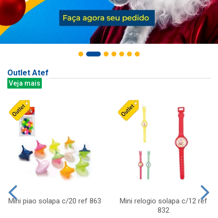
Outlet Atef
Veja mais
Mini piao solapa c/20 ref 863
Mini relogio solapa c/12 ref
832