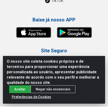
TikTok
Baixe já nosso APP
Site Seguro
O nosso site coleta cookies próprios e de
terceiros para proporcionar uma experiência
personalizada ao usuário, apresentar publicidade
relevante de acordo com o seu perfil e melhorar a
Loja / Showroom
qualidade do nosso site.
Aceitar
Negar não essenciais
Tel.: (11) 3227-0546
Av Vautier, 587/597 - Pari - São Paulo/SP
Preferências de Cookies