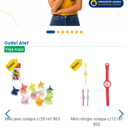
Outlet Atef
Veja mais
Mini piao solapa c/20 ref 863
Mini relogio solapa c/12 ref
832