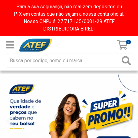
Para a sua segurança, não realizem depósitos ou
PIX em contas que não sejam a nossa conta oficial.
Nosso CNPJ é: 27.717.135/0001-29 ATEF
DISTRIBUIDORA EIRELI
0