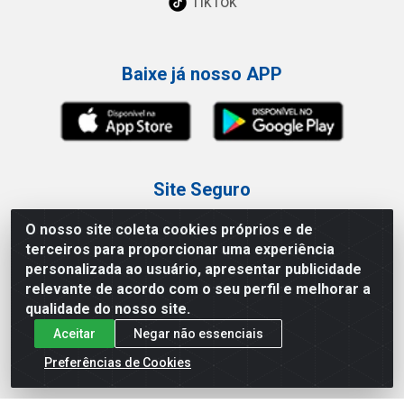
TikTok
Baixe já nosso APP
Site Seguro
O nosso site coleta cookies próprios e de
terceiros para proporcionar uma experiência
personalizada ao usuário, apresentar publicidade
relevante de acordo com o seu perfil e melhorar a
Loja / Showroom
qualidade do nosso site.
Aceitar
Negar não essenciais
Tel.: (11) 3227-0546
Av Vautier, 587/597 - Pari - São Paulo/SP
Preferências de Cookies