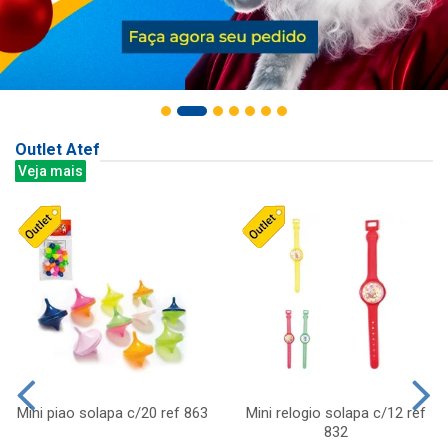
Outlet Atef
Veja mais
Mini piao solapa c/20 ref 863
Mini relogio solapa c/12 ref
832