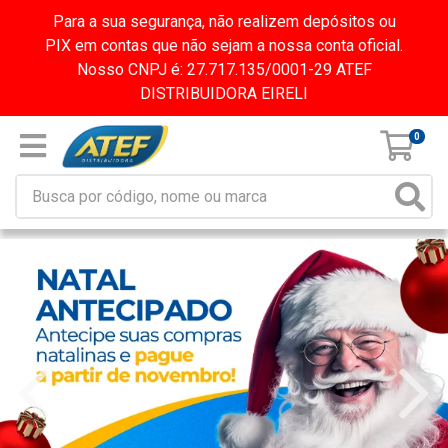
Para a sua segurança, não realizem depósitos ou
PIX em contas que não sejam a nossa conta oficial.
Nosso CNPJ é: 27.717.135/0001-29 ATEF
DISTRIBUIDORA EIRELI
0