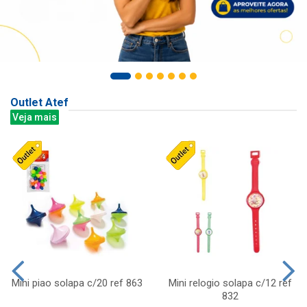
Outlet Atef
Veja mais
Mini piao solapa c/20 ref 863
Mini relogio solapa c/12 ref
832