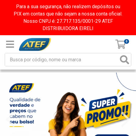
Para a sua segurança, não realizem depósitos ou
PIX em contas que não sejam a nossa conta oficial.
Nosso CNPJ é: 27.717.135/0001-29 ATEF
DISTRIBUIDORA EIRELI
0