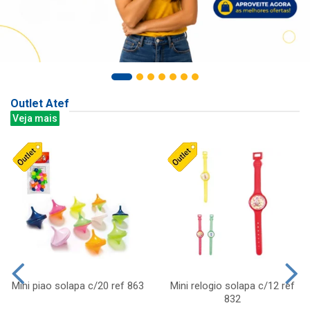
Outlet Atef
Veja mais
Mini piao solapa c/20 ref 863
Mini relogio solapa c/12 ref
832