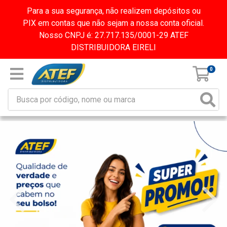
Para a sua segurança, não realizem depósitos ou
PIX em contas que não sejam a nossa conta oficial.
Nosso CNPJ é: 27.717.135/0001-29 ATEF
DISTRIBUIDORA EIRELI
0