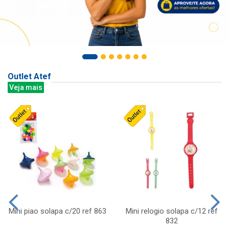
Outlet Atef
Veja mais
Mini piao solapa c/20 ref 863
Mini relogio solapa c/12 ref
832