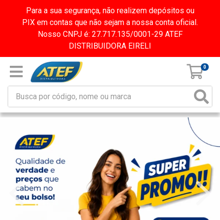
Para a sua segurança, não realizem depósitos ou
PIX em contas que não sejam a nossa conta oficial.
Nosso CNPJ é: 27.717.135/0001-29 ATEF
DISTRIBUIDORA EIRELI
0