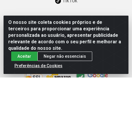
TikTok
O nosso site coleta cookies próprios e de
Baixe já nosso APP
terceiros para proporcionar uma experiência
personalizada ao usuário, apresentar publicidade
relevante de acordo com o seu perfil e melhorar a
qualidade do nosso site.
Aceitar
Negar não essenciais
Site Seguro
Preferências de Cookies
Loja / Showroom
Tel.: (11) 3227-0546
Av Vautier, 587/597 - Pari - São Paulo/SP