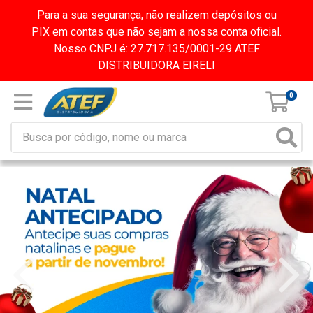
Para a sua segurança, não realizem depósitos ou
PIX em contas que não sejam a nossa conta oficial.
Nosso CNPJ é: 27.717.135/0001-29 ATEF
DISTRIBUIDORA EIRELI
0