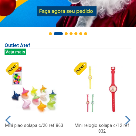
Outlet Atef
Veja mais
Mini piao solapa c/20 ref 863
Mini relogio solapa c/12 ref
832