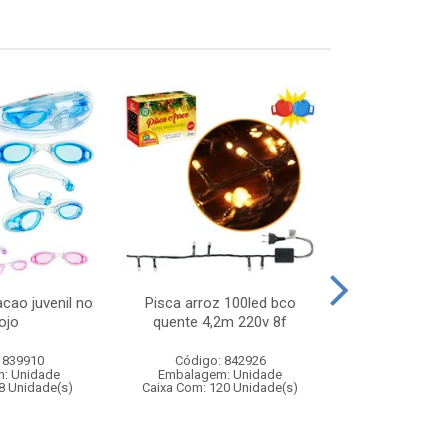
cao juvenil no
Pisca arroz 100led bco
Touca noel ve
ojo
quente 4,2m 220v 8f
 839910
Código: 842926
Código:
: Unidade
Embalagem: Unidade
Embalagem
8 Unidade(s)
Caixa Com: 120 Unidade(s)
Caixa Com: 12