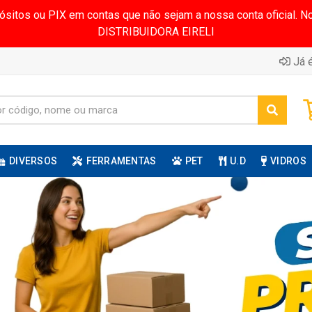
pósitos ou PIX em contas que não sejam a nossa conta oficial.
DISTRIBUIDORA EIRELI
Já é
DIVERSOS
FERRAMENTAS
PET
U.D
VIDROS