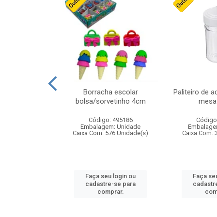
stico n.4 12cm
Borracha escolar
Paliteiro de a
bolsa/sorvetinho 4cm
mesa 
: 940550
Código: 495186
Código
m: Unidade
Embalagem: Unidade
Embalage
24 Unidade(s)
Caixa Com: 576 Unidade(s)
Caixa Com: 
u login ou
Faça seu login ou
Faça seu
e-se para
cadastre-se para
cadastr
prar.
comprar.
com