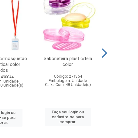
 c/mosquetao
Saboneteira plast c/tela
Prato plas
tical color
color
colo
idos
Código: 271364
Código:
 490044
Embalagem: Unidade
Embalagem
: Unidade
Caixa Com: 48 Unidade(s)
Caixa Com: 4
60 Unidade(s)
Faça seu login ou
Faça seu 
 login ou
cadastre-se para
cadastre
-se para
comprar.
comp
rar.