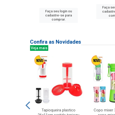
Faça seu
u login ou
Faça seu login ou
cadastr
e-se para
cadastre-se para
com
prar.
comprar.
Confira as Novidades
Veja mais
mesa cer 18cm
Tapioqueira plastico
Copo mixer 