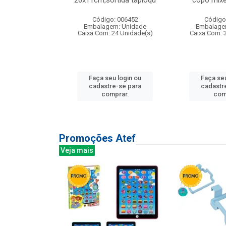
irios
26x11cm,sortida tapioqu
copo mixe
: 135177
Código: 006452
Código
m: Unidade
Embalagem: Unidade
Embalage
12 Unidade(s)
Caixa Com: 24 Unidade(s)
Caixa Com: 
u login ou
Faça seu login ou
Faça seu
e-se para
cadastre-se para
cadastr
prar.
comprar.
com
Promoções Atef
Veja mais