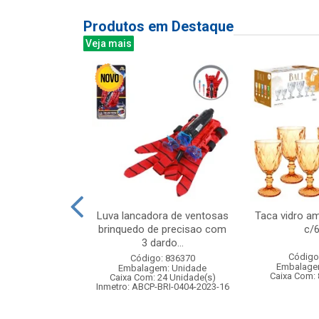
Produtos em Destaque
Veja mais
licia controle
Luva lancadora de ventosas
Taca vidro am
uncoes bravox
brinquedo de precisao com
c/
lice
3 dardo...
Código
: 836408
Código: 836370
Embalage
m: Unidade
Embalagem: Unidade
Caixa Com: 
12 Unidade(s)
Caixa Com: 24 Unidade(s)
4/2025-BRI-TR-1
Inmetro: ABCP-BRI-0404-2023-16