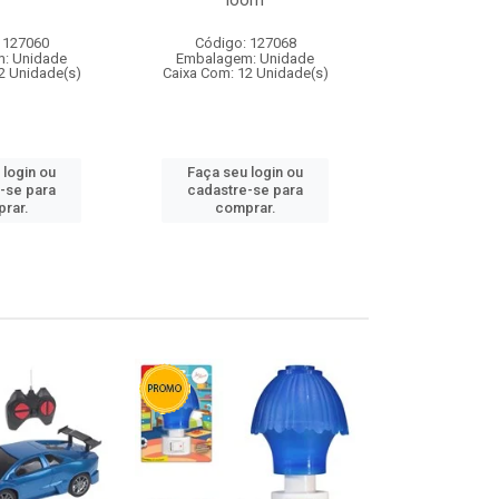
loom
 127060
Código: 127068
Código:
: Unidade
Embalagem: Unidade
Embalagem
2 Unidade(s)
Caixa Com: 12 Unidade(s)
Caixa Com: 1
 login ou
Faça seu login ou
Faça seu 
-se para
cadastre-se para
cadastre
rar.
comprar.
comp