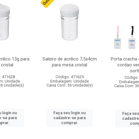
crilico 13g para
Saleiro de acrilico 7,5x4cm
Porta cracha
cristal
para mesa cristal
cordao ver
sort
: 471628
Código: 471629
Código:
m: Unidade
Embalagem: Unidade
Embalagem
36 Unidade(s)
Caixa Com: 36 Unidade(s)
Caixa Com: 3
 login ou
Faça seu login ou
Faça seu
e-se para
cadastre-se para
cadastre
prar.
comprar.
comp