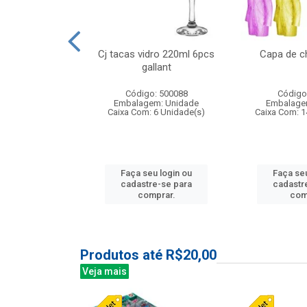
o raso 25,5cm
Cj tacas vidro 220ml 6pcs
Capa de c
e petala
gallant
: 503787
Código: 500088
Código
m: Unidade
Embalagem: Unidade
Embalage
24 Unidade(s)
Caixa Com: 6 Unidade(s)
Caixa Com: 1
u login ou
Faça seu login ou
Faça seu
e-se para
cadastre-se para
cadastr
prar.
comprar.
com
Produtos até R$20,00
Veja mais