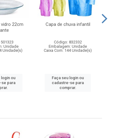
 vidro 22cm
Capa de chuva infantil
Jg prato fun
ante
diam
 501323
Código: 832332
Código:
: Unidade
Embalagem: Unidade
Embalagem
4 Unidade(s)
Caixa Com: 144 Unidade(s)
Caixa Com: 6
 login ou
Faça seu login ou
Faça seu 
-se para
cadastre-se para
cadastre
rar.
comprar.
comp