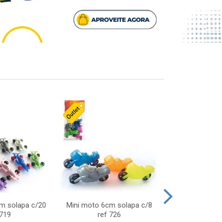
cm solapa c/20
Mini moto 6cm solapa c/8
Giro helice so
 719
ref 726
75