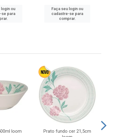
 login ou
Faça seu login ou
Faça seu 
-se para
cadastre-se para
cadastre
rar.
comprar.
comp
 500ml loom
Prato fundo cer 21,5cm
Prato raso c