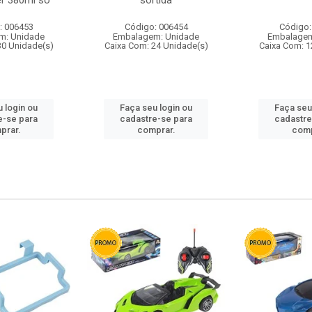
r 380ml so
sortida
: 006453
Código: 006454
Código:
m: Unidade
Embalagem: Unidade
Embalagem
30 Unidade(s)
Caixa Com: 24 Unidade(s)
Caixa Com: 1
 login ou
Faça seu login ou
Faça seu
e-se para
cadastre-se para
cadastre
prar.
comprar.
comp