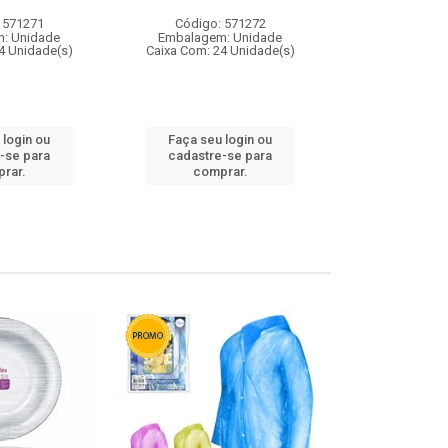
 571271
Código: 571272
Código:
: Unidade
Embalagem: Unidade
Embalagem
4 Unidade(s)
Caixa Com: 24 Unidade(s)
Caixa Com: 4
 login ou
Faça seu login ou
Faça seu 
-se para
cadastre-se para
cadastre
rar.
comprar.
comp