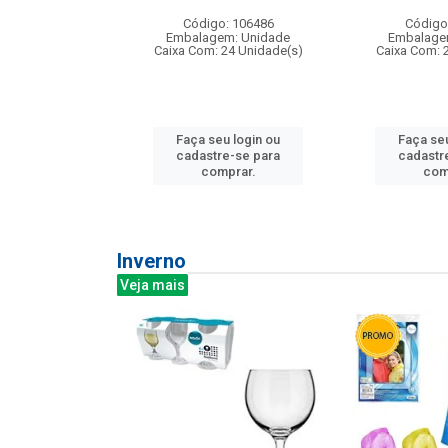
: 275814
Código: 106486
Código
m: Unidade
Embalagem: Unidade
Embalage
240 Unidade(s)
Caixa Com: 24 Unidade(s)
Caixa Com: 
u login ou
Faça seu login ou
Faça seu
e-se para
cadastre-se para
cadastr
prar.
comprar.
com
Inverno
Veja mais