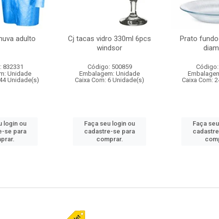
huva adulto
Cj tacas vidro 330ml 6pcs
Prato fundo
windsor
diam
: 832331
Código: 500859
Código:
m: Unidade
Embalagem: Unidade
Embalagem
44 Unidade(s)
Caixa Com: 6 Unidade(s)
Caixa Com: 2
 login ou
Faça seu login ou
Faça seu
e-se para
cadastre-se para
cadastre
prar.
comprar.
comp