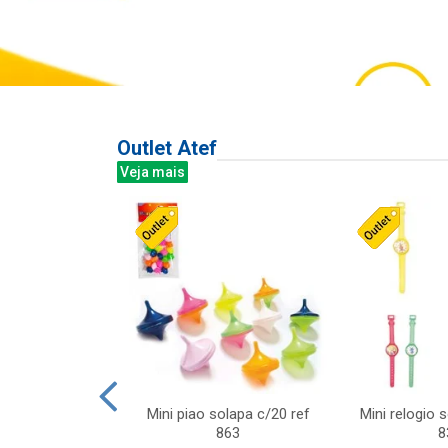
Outlet Atef
Veja mais
last c/div
Mini piao solapa c/20 ref
Mini relogio 
m ursinhos sor
863
8