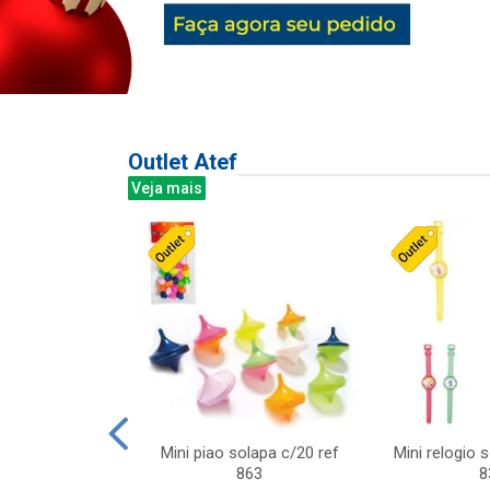
Outlet Atef
Veja mais
last c/div
Mini piao solapa c/20 ref
Mini relogio 
m ursinhos sor
863
8