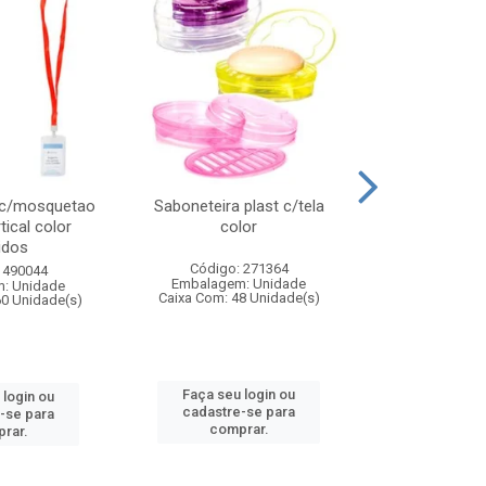
 c/mosquetao
Saboneteira plast c/tela
Prato plas
tical color
color
colo
idos
Código: 271364
Código:
 490044
Embalagem: Unidade
Embalagem
: Unidade
Caixa Com: 48 Unidade(s)
Caixa Com: 4
60 Unidade(s)
Faça seu login ou
Faça seu 
 login ou
cadastre-se para
cadastre
-se para
comprar.
comp
rar.