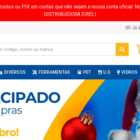
pósitos ou PIX em contas que não sejam a nossa conta oficial.
DISTRIBUIDORA EIRELI
Já é
DIVERSOS
FERRAMENTAS
PET
U.D
VIDROS