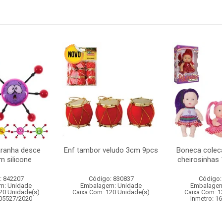
aranha desce
Enf tambor veludo 3cm 9pcs
Boneca colec
m silicone
cheirosinhas
: 842207
Código: 830837
Código:
m: Unidade
Embalagem: Unidade
Embalagem
20 Unidade(s)
Caixa Com: 120 Unidade(s)
Caixa Com: 1
005527/2020
Inmetro: 1