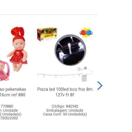
ao pekenekas
Pisca led 100led bco frio 8m
Barraca cast
 16cm ref 880
127v ft 8f
135x1
 770880
Código: 842942
Código:
: Unidade
Embalagem: Unidade
Embalagem
2 Unidade(s)
Caixa Com: 50 Unidade(s)
Caixa Com: 1
67300/2002
Inmetro: ABCP-B