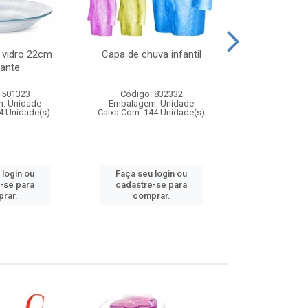
 vidro 22cm
Capa de chuva infantil
Jg prato fun
ante
diam
 501323
Código: 832332
Código:
: Unidade
Embalagem: Unidade
Embalagem
4 Unidade(s)
Caixa Com: 144 Unidade(s)
Caixa Com: 6
 login ou
Faça seu login ou
Faça seu 
-se para
cadastre-se para
cadastre
rar.
comprar.
comp