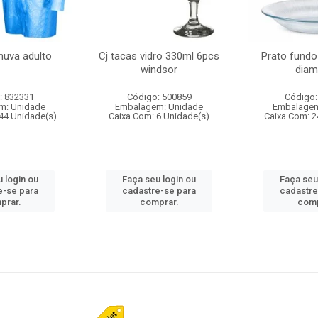
huva adulto
Cj tacas vidro 330ml 6pcs
Prato fundo
windsor
diam
: 832331
Código: 500859
Código:
m: Unidade
Embalagem: Unidade
Embalagem
44 Unidade(s)
Caixa Com: 6 Unidade(s)
Caixa Com: 2
 login ou
Faça seu login ou
Faça seu
e-se para
cadastre-se para
cadastre
prar.
comprar.
comp