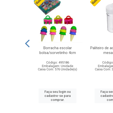
stico n.4 12cm
Borracha escolar
Paliteiro de a
bolsa/sorvetinho 4cm
mesa 
: 940550
Código: 495186
Código
m: Unidade
Embalagem: Unidade
Embalage
24 Unidade(s)
Caixa Com: 576 Unidade(s)
Caixa Com: 
u login ou
Faça seu login ou
Faça seu
e-se para
cadastre-se para
cadastr
prar.
comprar.
com