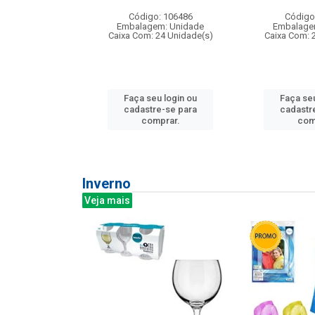
: 275814
Código: 106486
Código
m: Unidade
Embalagem: Unidade
Embalage
240 Unidade(s)
Caixa Com: 24 Unidade(s)
Caixa Com: 
u login ou
Faça seu login ou
Faça seu
e-se para
cadastre-se para
cadastr
prar.
comprar.
com
Inverno
Veja mais