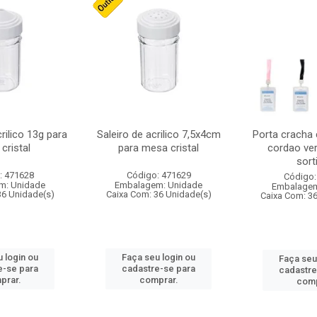
crilico 13g para
Saleiro de acrilico 7,5x4cm
Porta cracha
cristal
para mesa cristal
cordao ver
sort
: 471628
Código: 471629
Código:
m: Unidade
Embalagem: Unidade
Embalagem
36 Unidade(s)
Caixa Com: 36 Unidade(s)
Caixa Com: 3
 login ou
Faça seu login ou
Faça seu
e-se para
cadastre-se para
cadastre
prar.
comprar.
comp