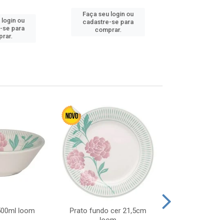
Faça seu login ou
 login ou
Faça seu 
cadastre-se para
-se para
cadastre
comprar.
rar.
comp
 500ml loom
Prato fundo cer 21,5cm
Prato raso c