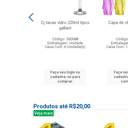
o raso 25,5cm
Cj tacas vidro 220ml 6pcs
Capa de c
e petala
gallant
: 503787
Código: 500088
Código
m: Unidade
Embalagem: Unidade
Embalage
24 Unidade(s)
Caixa Com: 6 Unidade(s)
Caixa Com: 1
u login ou
Faça seu login ou
Faça seu
e-se para
cadastre-se para
cadastr
prar.
comprar.
com
Produtos até R$20,00
Veja mais