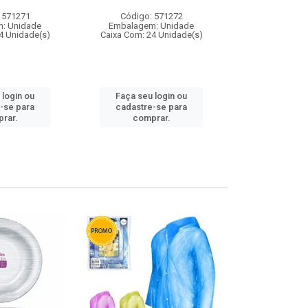
 571271
Código: 571272
Código:
: Unidade
Embalagem: Unidade
Embalagem
4 Unidade(s)
Caixa Com: 24 Unidade(s)
Caixa Com: 4
 login ou
Faça seu login ou
Faça seu 
-se para
cadastre-se para
cadastre
rar.
comprar.
comp