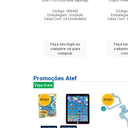
irios
26x11cm,sortida tapioqu
copo mixe
: 135177
Código: 006452
Código
m: Unidade
Embalagem: Unidade
Embalage
12 Unidade(s)
Caixa Com: 24 Unidade(s)
Caixa Com: 
u login ou
Faça seu login ou
Faça seu
e-se para
cadastre-se para
cadastr
prar.
comprar.
com
Promoções Atef
Veja mais