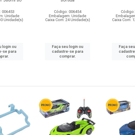
r 380ml so
sortida
: 006453
Código: 006454
Código:
m: Unidade
Embalagem: Unidade
Embalagem
30 Unidade(s)
Caixa Com: 24 Unidade(s)
Caixa Com: 1
 login ou
Faça seu login ou
Faça seu
e-se para
cadastre-se para
cadastre
prar.
comprar.
comp