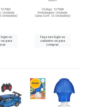
loom
 127060
Código: 127068
Código:
: Unidade
Embalagem: Unidade
Embalagem
2 Unidade(s)
Caixa Com: 12 Unidade(s)
Caixa Com: 1
 login ou
Faça seu login ou
Faça seu 
-se para
cadastre-se para
cadastre
rar.
comprar.
comp