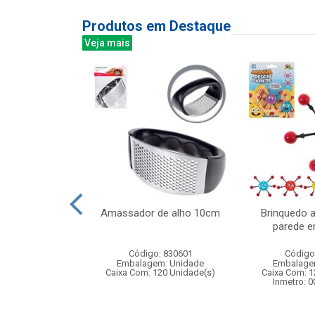
Produtos em Destaque
Veja mais
tle baby 35cm
Amassador de alho 10cm
Brinquedo 
meira oracao
parede e
f151
Código: 830601
Código
: 385151
Embalagem: Unidade
Embalage
m: Unidade
Caixa Com: 120 Unidade(s)
Caixa Com: 1
 6 Unidade(s)
Inmetro: 
001545/2019