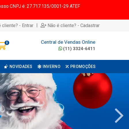
 Nosso CNPJ é: 27.717.135/0001-29 ATEF
|
 cliente? - Entrar
Não é cliente? - Cadastrar
Central de Vendas Online
0
(11) 3324-6411
NOVIDADES
INVERNO
PROMOÇÕES