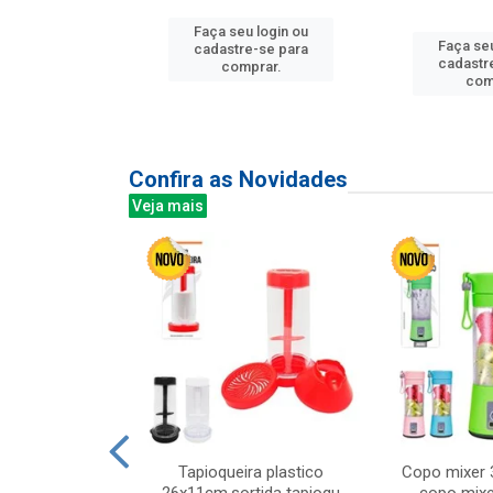
Faça seu login ou
Faça seu
u login ou
cadastre-se para
cadastr
e-se para
comprar.
com
prar.
Confira as Novidades
Veja mais
mesa cer 18cm
Tapioqueira plastico
Copo mixer 