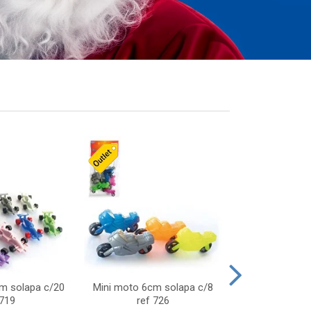
cm solapa c/20
Mini moto 6cm solapa c/8
Giro helice so
 719
ref 726
75