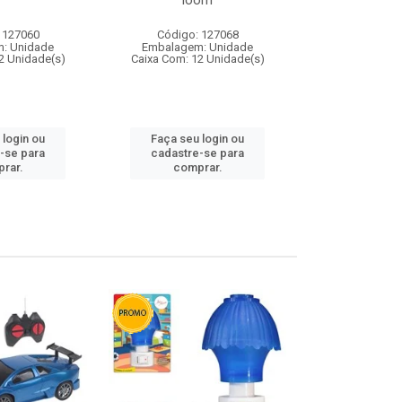
loom
 127060
Código: 127068
Código:
: Unidade
Embalagem: Unidade
Embalagem
2 Unidade(s)
Caixa Com: 12 Unidade(s)
Caixa Com: 1
 login ou
Faça seu login ou
Faça seu 
-se para
cadastre-se para
cadastre
rar.
comprar.
comp