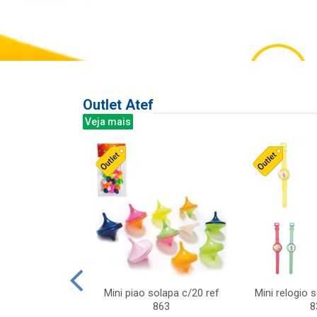
Outlet Atef
Veja mais
last c/div
Mini piao solapa c/20 ref
Mini relogio 
m ursinhos sor
863
8