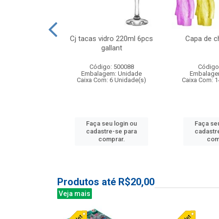
o raso 25,5cm
Cj tacas vidro 220ml 6pcs
Capa de c
e petala
gallant
: 503787
Código: 500088
Código
m: Unidade
Embalagem: Unidade
Embalage
24 Unidade(s)
Caixa Com: 6 Unidade(s)
Caixa Com: 1
u login ou
Faça seu login ou
Faça seu
e-se para
cadastre-se para
cadastr
prar.
comprar.
com
Produtos até R$20,00
Veja mais