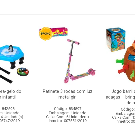
ra-gelo do
Patinete 3 rodas com luz
Jogo barril 
 infantil
metal girl
adagas – brinq
de a
: 842598
Código: 834897
Código:
m: Unidade
Embalagem: Unidade
Embalagem
24 Unidade(s)
Caixa Com: 6 Unidade(s)
Caixa Com: 1
006747/2019
Inmetro: 007551/2019
Inmetro: 0