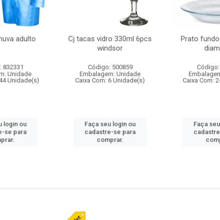
huva adulto
Cj tacas vidro 330ml 6pcs
Prato fundo
windsor
diam
: 832331
Código: 500859
Código:
m: Unidade
Embalagem: Unidade
Embalagem
44 Unidade(s)
Caixa Com: 6 Unidade(s)
Caixa Com: 2
 login ou
Faça seu login ou
Faça seu
e-se para
cadastre-se para
cadastre
prar.
comprar.
comp