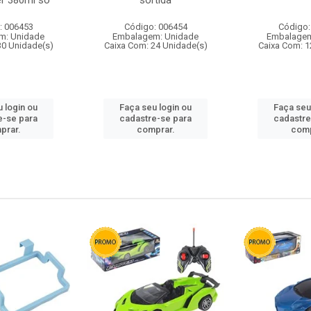
r 380ml so
sortida
: 006453
Código: 006454
Código:
m: Unidade
Embalagem: Unidade
Embalagem
30 Unidade(s)
Caixa Com: 24 Unidade(s)
Caixa Com: 1
 login ou
Faça seu login ou
Faça seu
e-se para
cadastre-se para
cadastre
prar.
comprar.
comp