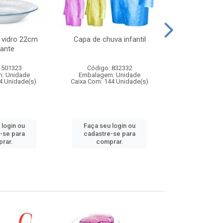
 vidro 22cm
Capa de chuva infantil
Jg prato fun
ante
diam
 501323
Código: 832332
Código:
: Unidade
Embalagem: Unidade
Embalagem
4 Unidade(s)
Caixa Com: 144 Unidade(s)
Caixa Com: 6
 login ou
Faça seu login ou
Faça seu 
-se para
cadastre-se para
cadastre
rar.
comprar.
comp