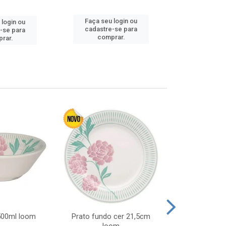
Faça seu login ou
 login ou
Faça seu 
cadastre-se para
-se para
cadastre
comprar.
rar.
comp
 500ml loom
Prato fundo cer 21,5cm
Prato raso c