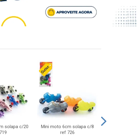
cm solapa c/20
Mini moto 6cm solapa c/8
Giro helice so
 719
ref 726
75