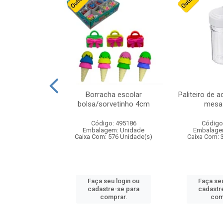
stico n.4 12cm
Borracha escolar
Paliteiro de a
bolsa/sorvetinho 4cm
mesa 
: 940550
Código: 495186
Código
m: Unidade
Embalagem: Unidade
Embalage
24 Unidade(s)
Caixa Com: 576 Unidade(s)
Caixa Com: 
u login ou
Faça seu login ou
Faça seu
e-se para
cadastre-se para
cadastr
prar.
comprar.
com