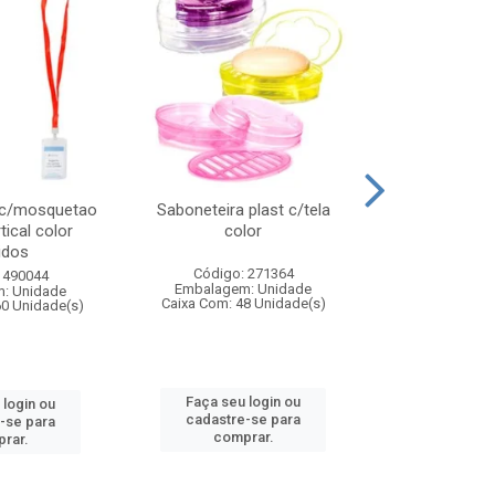
 c/mosquetao
Saboneteira plast c/tela
Prato plas
tical color
color
colo
idos
Código: 271364
Código:
 490044
Embalagem: Unidade
Embalagem
: Unidade
Caixa Com: 48 Unidade(s)
Caixa Com: 4
60 Unidade(s)
Faça seu login ou
Faça seu 
 login ou
cadastre-se para
cadastre
-se para
comprar.
comp
rar.