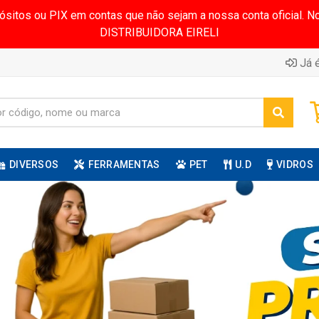
pósitos ou PIX em contas que não sejam a nossa conta oficial.
DISTRIBUIDORA EIRELI
Já é
DIVERSOS
FERRAMENTAS
PET
U.D
VIDROS