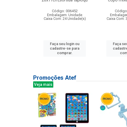
irios
26x11cm,sortida tapioqu
copo mixe
: 135177
Código: 006452
Código
m: Unidade
Embalagem: Unidade
Embalage
12 Unidade(s)
Caixa Com: 24 Unidade(s)
Caixa Com: 
u login ou
Faça seu login ou
Faça seu
e-se para
cadastre-se para
cadastr
prar.
comprar.
com
Promoções Atef
Veja mais