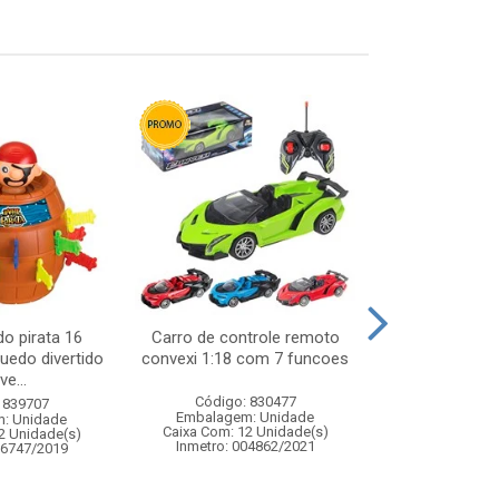
do pirata 16
Carro de controle remoto
Jogo water g
uedo divertido
convexi 1:18 com 7 funcoes
mar - brinque
ve...
de agu
Código: 830477
 839707
Código:
Embalagem: Unidade
: Unidade
Embalagem
Caixa Com: 12 Unidade(s)
2 Unidade(s)
Caixa Com: 9
Inmetro: 004862/2021
06747/2019
Inmetro: 0