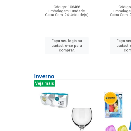
: 275814
Código: 106486
Código
m: Unidade
Embalagem: Unidade
Embalage
240 Unidade(s)
Caixa Com: 24 Unidade(s)
Caixa Com: 
u login ou
Faça seu login ou
Faça seu
e-se para
cadastre-se para
cadastr
prar.
comprar.
com
Inverno
Veja mais