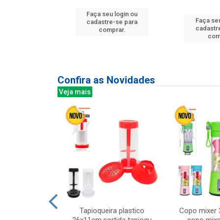
u login ou
Faça seu login ou
Faça seu
e-se para
cadastre-se para
cadastr
prar.
comprar.
com
Confira as Novidades
Veja mais
mesa cer 18cm
Tapioqueira plastico
Copo mixer 