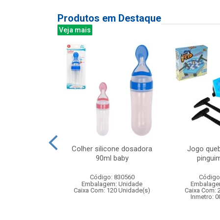
Produtos em Destaque
Veja mais
00led color 8m
Colher silicone dosadora
Jogo queb
 ft 8f
90ml baby
pinguim
: 842948
Código: 830560
Código
m: Unidade
Embalagem: Unidade
Embalage
50 Unidade(s)
Caixa Com: 120 Unidade(s)
Caixa Com: 
Inmetro: 