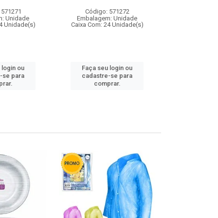
 571271
Código: 571272
Código:
: Unidade
Embalagem: Unidade
Embalagem
4 Unidade(s)
Caixa Com: 24 Unidade(s)
Caixa Com: 4
 login ou
Faça seu login ou
Faça seu 
-se para
cadastre-se para
cadastre
rar.
comprar.
comp