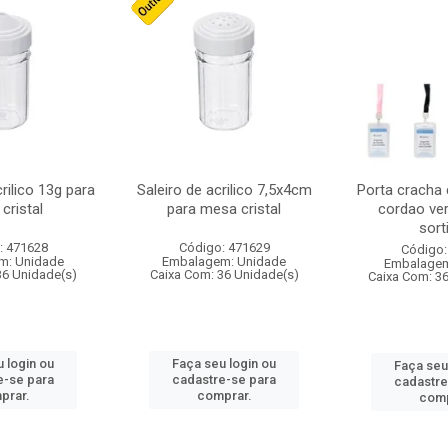
crilico 13g para
Saleiro de acrilico 7,5x4cm
Porta cracha
cristal
para mesa cristal
cordao ver
sort
: 471628
Código: 471629
Código:
m: Unidade
Embalagem: Unidade
Embalagem
36 Unidade(s)
Caixa Com: 36 Unidade(s)
Caixa Com: 3
 login ou
Faça seu login ou
Faça seu
e-se para
cadastre-se para
cadastre
prar.
comprar.
comp