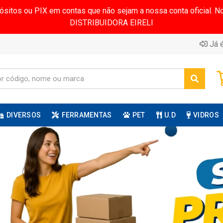
pósitos ou PIX em contas que não sejam a nossa conta oficial.
DISTRIBUIDORA EIRELI
Já é
DIVERSOS
FERRAMENTAS
PET
U.D
VIDROS