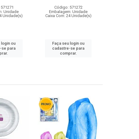
 571271
Código: 571272
Código:
: Unidade
Embalagem: Unidade
Embalagem
4 Unidade(s)
Caixa Com: 24 Unidade(s)
Caixa Com: 4
 login ou
Faça seu login ou
Faça seu 
-se para
cadastre-se para
cadastre
rar.
comprar.
comp