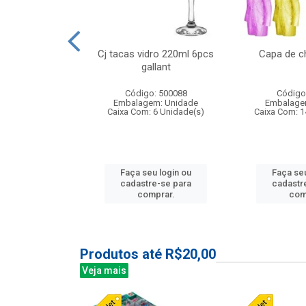
o raso 25,5cm
Cj tacas vidro 220ml 6pcs
Capa de c
e petala
gallant
: 503787
Código: 500088
Código
m: Unidade
Embalagem: Unidade
Embalage
24 Unidade(s)
Caixa Com: 6 Unidade(s)
Caixa Com: 1
u login ou
Faça seu login ou
Faça seu
e-se para
cadastre-se para
cadastr
prar.
comprar.
com
Produtos até R$20,00
Veja mais