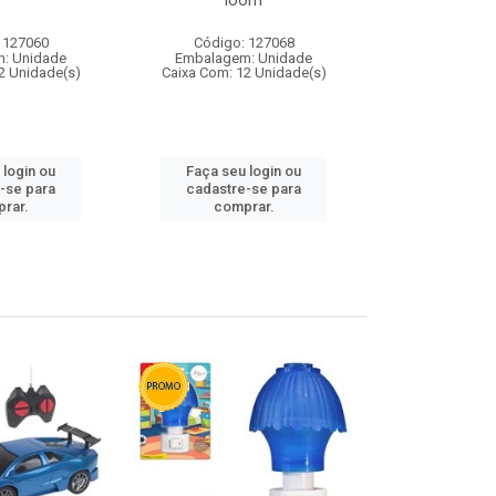
loom
 127060
Código: 127068
Código:
: Unidade
Embalagem: Unidade
Embalagem
2 Unidade(s)
Caixa Com: 12 Unidade(s)
Caixa Com: 1
 login ou
Faça seu login ou
Faça seu 
-se para
cadastre-se para
cadastre
rar.
comprar.
comp