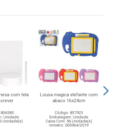
mesa com tela
Lousa magica elefante com
Carro de cor
screver
abaco 16x24cm
veiculo de fr
transf
 836385
Código: 837923
Código:
: Unidade
Embalagem: Unidade
Embalagem
6 Unidade(s)
Caixa Com: 96 Unidade(s)
Caixa Com: 6
Inmetro: 005964/2019
Inmetro: ABCP-B