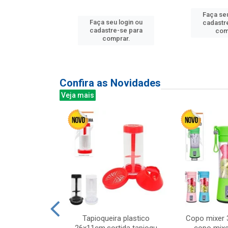
Faça seu
u login ou
Faça seu login ou
cadastr
e-se para
cadastre-se para
com
prar.
comprar.
Confira as Novidades
Veja mais
mesa cer 18cm
Tapioqueira plastico
Copo mixer 