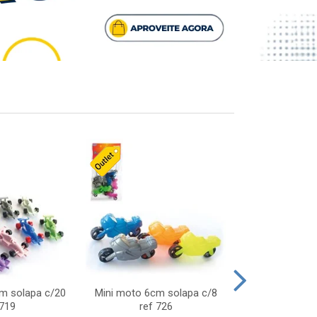
cm solapa c/20
Mini moto 6cm solapa c/8
Giro helice so
 719
ref 726
75