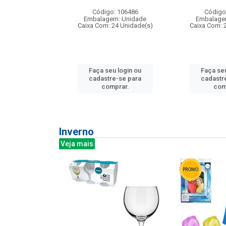
: 275814
Código: 106486
Código
m: Unidade
Embalagem: Unidade
Embalage
240 Unidade(s)
Caixa Com: 24 Unidade(s)
Caixa Com: 
u login ou
Faça seu login ou
Faça seu
e-se para
cadastre-se para
cadastr
prar.
comprar.
com
Inverno
Veja mais