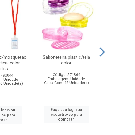
 c/mosquetao
Saboneteira plast c/tela
Prato plas
tical color
color
colo
idos
Código: 271364
Código:
 490044
Embalagem: Unidade
Embalagem
: Unidade
Caixa Com: 48 Unidade(s)
Caixa Com: 4
60 Unidade(s)
Faça seu login ou
Faça seu 
 login ou
cadastre-se para
cadastre
-se para
comprar.
comp
rar.