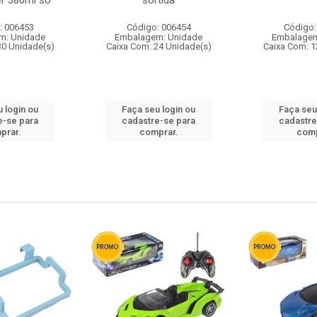
r 380ml so
sortida
: 006453
Código: 006454
Código:
m: Unidade
Embalagem: Unidade
Embalagem
30 Unidade(s)
Caixa Com: 24 Unidade(s)
Caixa Com: 1
 login ou
Faça seu login ou
Faça seu
e-se para
cadastre-se para
cadastre
prar.
comprar.
comp