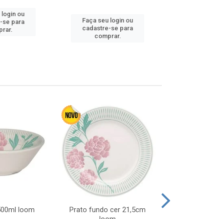
 login ou
Faça seu login ou
Faça seu 
-se para
cadastre-se para
cadastre
rar.
comprar.
comp
 500ml loom
Prato fundo cer 21,5cm
Prato raso c