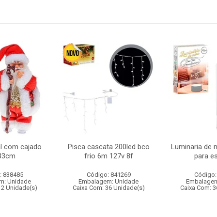
l com cajado
Pisca cascata 200led bco
Luminaria de 
33cm
frio 6m 127v 8f
para e
: 838485
Código: 841269
Código:
m: Unidade
Embalagem: Unidade
Embalagem
12 Unidade(s)
Caixa Com: 36 Unidade(s)
Caixa Com: 3