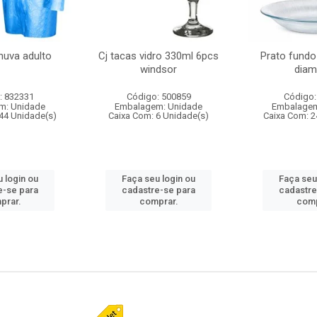
huva adulto
Cj tacas vidro 330ml 6pcs
Prato fundo
windsor
diam
: 832331
Código: 500859
Código:
m: Unidade
Embalagem: Unidade
Embalagem
44 Unidade(s)
Caixa Com: 6 Unidade(s)
Caixa Com: 2
 login ou
Faça seu login ou
Faça seu
e-se para
cadastre-se para
cadastre
prar.
comprar.
comp