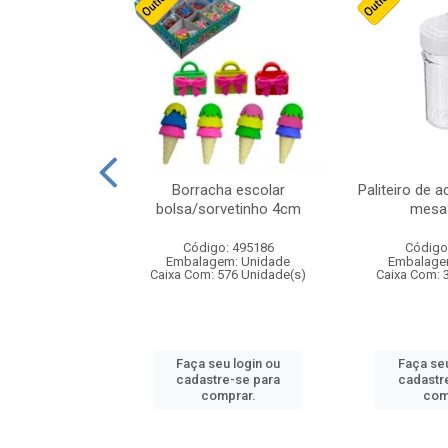
stico n.4 12cm
Borracha escolar
Paliteiro de a
bolsa/sorvetinho 4cm
mesa 
: 940550
Código: 495186
Código
m: Unidade
Embalagem: Unidade
Embalage
24 Unidade(s)
Caixa Com: 576 Unidade(s)
Caixa Com: 
u login ou
Faça seu login ou
Faça seu
e-se para
cadastre-se para
cadastr
prar.
comprar.
com