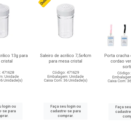
crilico 13g para
Saleiro de acrilico 7,5x4cm
Porta cracha
cristal
para mesa cristal
cordao ver
sort
: 471628
Código: 471629
Código:
m: Unidade
Embalagem: Unidade
Embalagem
36 Unidade(s)
Caixa Com: 36 Unidade(s)
Caixa Com: 3
 login ou
Faça seu login ou
Faça seu
e-se para
cadastre-se para
cadastre
prar.
comprar.
comp