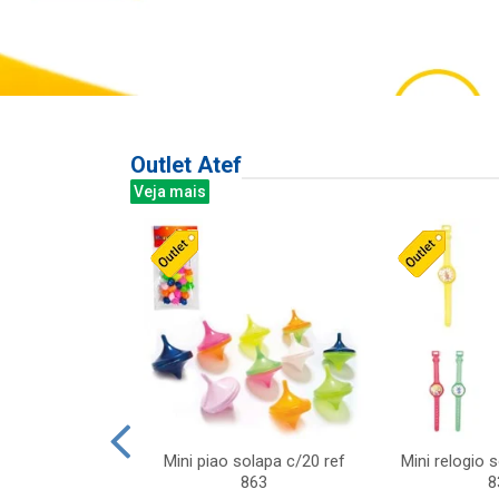
Outlet Atef
Veja mais
last c/div
Mini piao solapa c/20 ref
Mini relogio 
m ursinhos sor
863
8