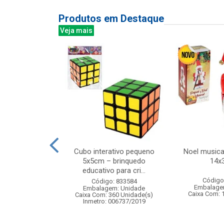
Produtos em Destaque
Veja mais
goes e animais
Cubo interativo pequeno
Noel musica
pecas
5x5cm – brinquedo
14x
educativo para cri...
: 842319
Código
Código: 833584
m: Unidade
Embalage
Embalagem: Unidade
36 Unidade(s)
Caixa Com: 
Caixa Com: 360 Unidade(s)
008777/2019
Inmetro: 006737/2019