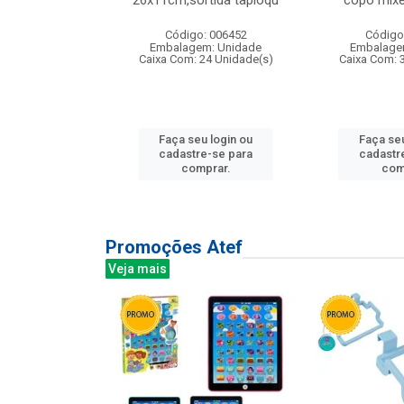
irios
26x11cm,sortida tapioqu
copo mixe
: 135177
Código: 006452
Código
m: Unidade
Embalagem: Unidade
Embalage
12 Unidade(s)
Caixa Com: 24 Unidade(s)
Caixa Com: 
u login ou
Faça seu login ou
Faça seu
e-se para
cadastre-se para
cadastr
prar.
comprar.
com
Promoções Atef
Veja mais