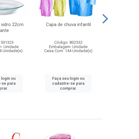
 vidro 22cm
Capa de chuva infantil
Jg prato fun
ante
diam
 501323
Código: 832332
Código:
: Unidade
Embalagem: Unidade
Embalagem
4 Unidade(s)
Caixa Com: 144 Unidade(s)
Caixa Com: 6
 login ou
Faça seu login ou
Faça seu 
-se para
cadastre-se para
cadastre
rar.
comprar.
comp