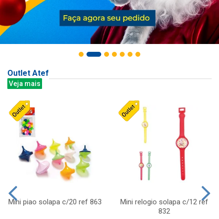
Outlet Atef
Veja mais
Mini piao solapa c/20 ref 863
Mini relogio solapa c/12 ref
832