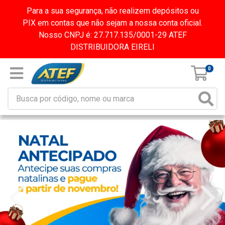
Para a sua segurança, não realizem depósitos ou
PIX em contas que não sejam a nossa conta oficial.
Nosso CNPJ é: 27.717.135/0001-29 ATEF
DISTRIBUIDORA EIRELI
0