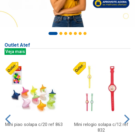
Outlet Atef
Veja mais
Mini piao solapa c/20 ref 863
Mini relogio solapa c/12 ref
832