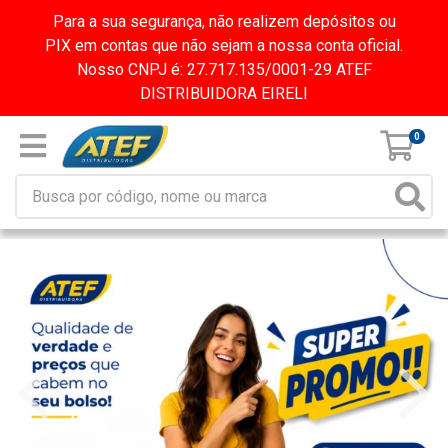
Para a sua segurança, não realizem depósitos ou
PIX em contas que não sejam a nossa conta oficial.
Nosso CNPJ é: 27.717.135/0001-29 ATEF
DISTRIBUIDORA EIRELI
0