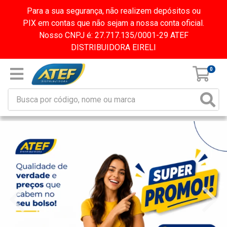
Para a sua segurança, não realizem depósitos ou
PIX em contas que não sejam a nossa conta oficial.
Nosso CNPJ é: 27.717.135/0001-29 ATEF
DISTRIBUIDORA EIRELI
0