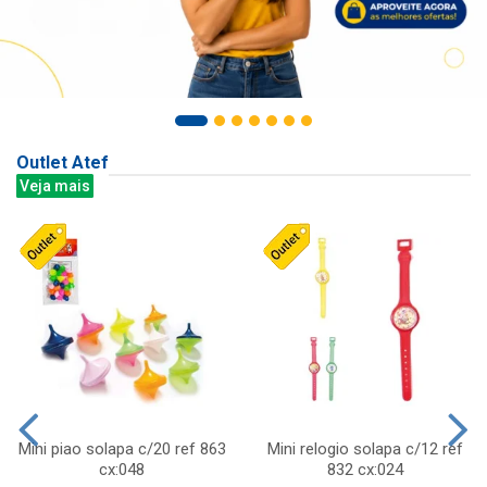
Outlet Atef
Veja mais
Mini piao solapa c/20 ref 863
Mini relogio solapa c/12 ref
cx:048
832 cx:024