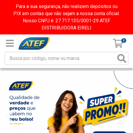
Para a sua segurança, não realizem depósitos ou
PIX em contas que não sejam a nossa conta oficial.
Nosso CNPJ é: 27.717.135/0001-29 ATEF
DISTRIBUIDORA EIRELI
0