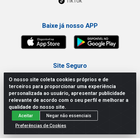
TikTok
Baixe já nosso APP
Site Seguro
O nosso site coleta cookies próprios e de
terceiros para proporcionar uma experiência
personalizada ao usuário, apresentar publicidade
relevante de acordo com o seu perfil e melhorar a
Loja / Showroom
qualidade do nosso site.
Aceitar
Negar não essenciais
Tel.: (11) 3227-0546
Av Vautier, 587/597 - Pari - São Paulo/SP
Preferências de Cookies