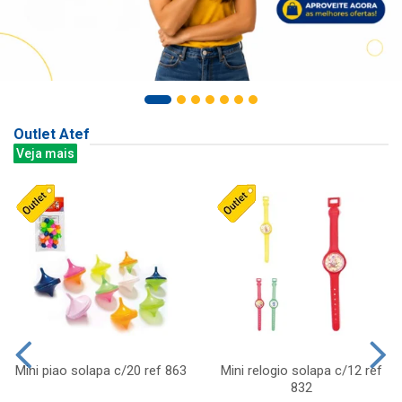
Outlet Atef
Veja mais
Mini piao solapa c/20 ref 863
Mini relogio solapa c/12 ref
832