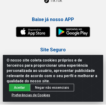
TikTok
Baixe já nosso APP
Site Seguro
O nosso site coleta cookies próprios e de
terceiros para proporcionar uma experiência
personalizada ao usuário, apresentar publicidade
relevante de acordo com o seu perfil e melhorar a
Loja / Showroom
qualidade do nosso site.
Aceitar
Negar não essenciais
Tel.: (11) 3227-0546
Av Vautier, 587/597 - Pari - São Paulo/SP
Preferências de Cookies