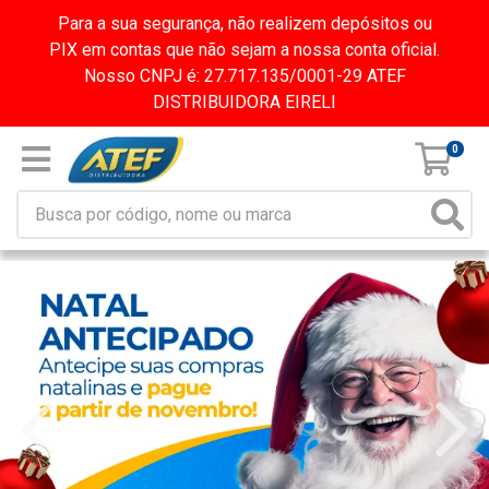
Para a sua segurança, não realizem depósitos ou
PIX em contas que não sejam a nossa conta oficial.
Nosso CNPJ é: 27.717.135/0001-29 ATEF
DISTRIBUIDORA EIRELI
0