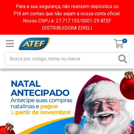
Para a sua segurança, não realizem depósitos ou
PIX em contas que não sejam a nossa conta oficial.
Nosso CNPJ é: 27.717.135/0001-29 ATEF
DISTRIBUIDORA EIRELI
0