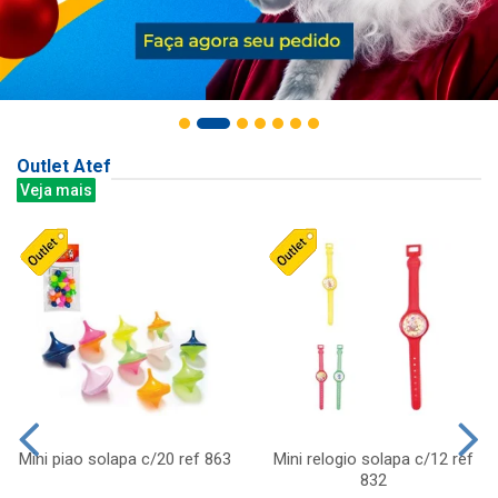
Outlet Atef
Veja mais
Mini piao solapa c/20 ref 863
Mini relogio solapa c/12 ref
832