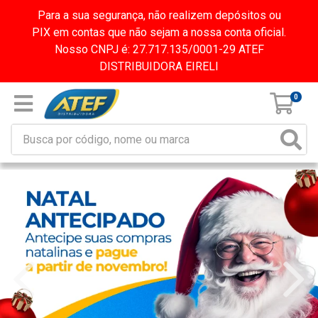
Para a sua segurança, não realizem depósitos ou
PIX em contas que não sejam a nossa conta oficial.
Nosso CNPJ é: 27.717.135/0001-29 ATEF
DISTRIBUIDORA EIRELI
0