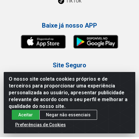
TikTok
Baixe já nosso APP
Site Seguro
O nosso site coleta cookies próprios e de
terceiros para proporcionar uma experiência
personalizada ao usuário, apresentar publicidade
relevante de acordo com o seu perfil e melhorar a
Loja / Showroom
qualidade do nosso site.
Aceitar
Negar não essenciais
Tel.: (11) 3227-0546
Av Vautier, 587/597 - Pari - São Paulo/SP
Preferências de Cookies