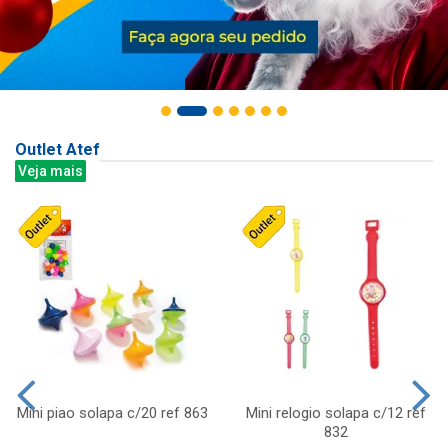
Outlet Atef
Veja mais
Mini piao solapa c/20 ref 863
Mini relogio solapa c/12 ref
832