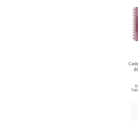
Cade
8
E
Cai