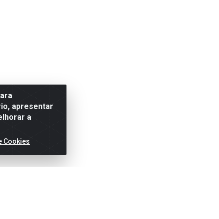
para
io, apresentar
elhorar a
e Cookies