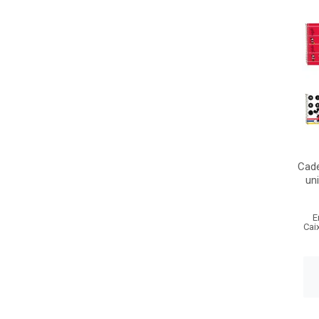
Cade
un
E
Cai