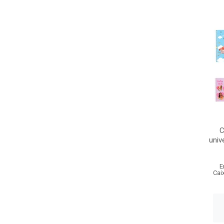
C
univ
E
Cai