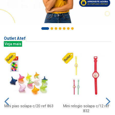
Outlet Atef
Veja mais
Mini piao solapa c/20 ref 863
Mini relogio solapa c/12 ref
832