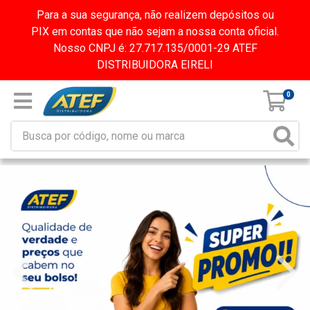
Para a sua segurança, não realizem depósitos ou
PIX em contas que não sejam a nossa conta oficial.
Nosso CNPJ é: 27.717.135/0001-29 ATEF
DISTRIBUIDORA EIRELI
0