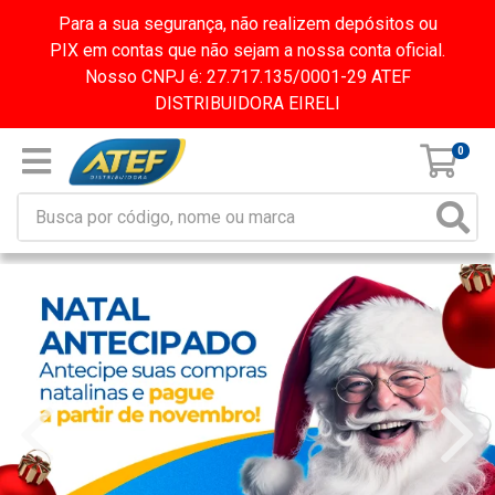
Para a sua segurança, não realizem depósitos ou
PIX em contas que não sejam a nossa conta oficial.
Nosso CNPJ é: 27.717.135/0001-29 ATEF
DISTRIBUIDORA EIRELI
0