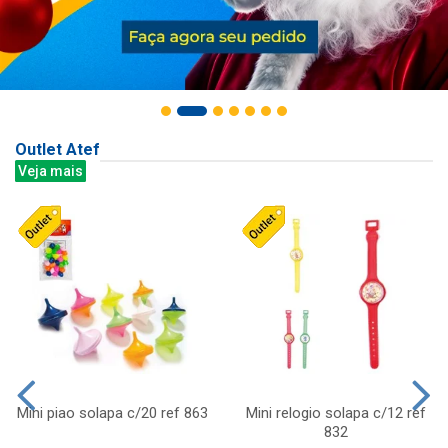
Outlet Atef
Veja mais
Mini piao solapa c/20 ref 863
Mini relogio solapa c/12 ref
832