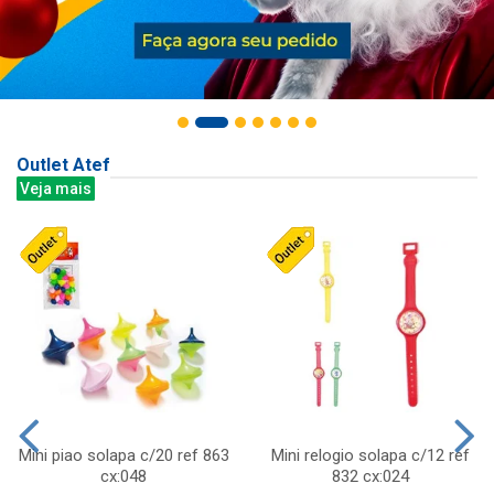
Outlet Atef
Veja mais
Mini piao solapa c/20 ref 863
Mini relogio solapa c/12 ref
cx:048
832 cx:024