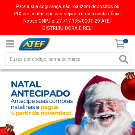
Para a sua segurança, não realizem depósitos ou
PIX em contas que não sejam a nossa conta oficial.
Nosso CNPJ é: 27.717.135/0001-29 ATEF
DISTRIBUIDORA EIRELI
0