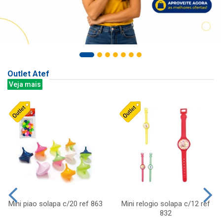
Outlet Atef
Veja mais
Mini piao solapa c/20 ref 863
Mini relogio solapa c/12 ref
832