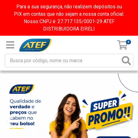
Para a sua segurança, não realizem depósitos ou
PIX em contas que não sejam a nossa conta oficial.
Nosso CNPJ é: 27.717.135/0001-29 ATEF
DISTRIBUIDORA EIRELI
0