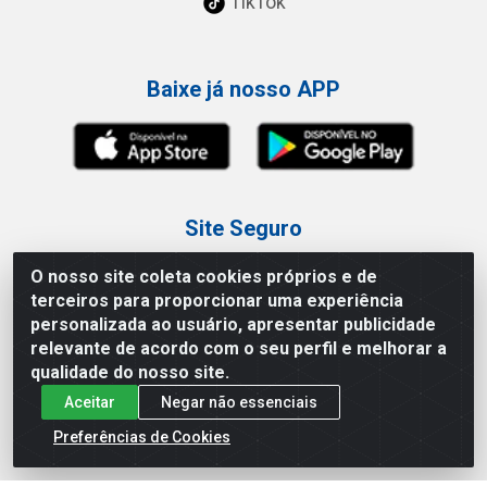
TikTok
Baixe já nosso APP
Site Seguro
O nosso site coleta cookies próprios e de
terceiros para proporcionar uma experiência
personalizada ao usuário, apresentar publicidade
relevante de acordo com o seu perfil e melhorar a
Loja / Showroom
qualidade do nosso site.
Aceitar
Negar não essenciais
Tel.: (11) 3227-0546
Av Vautier, 587/597 - Pari - São Paulo/SP
Preferências de Cookies