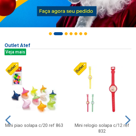
Outlet Atef
Veja mais
Mini piao solapa c/20 ref 863
Mini relogio solapa c/12 ref
832