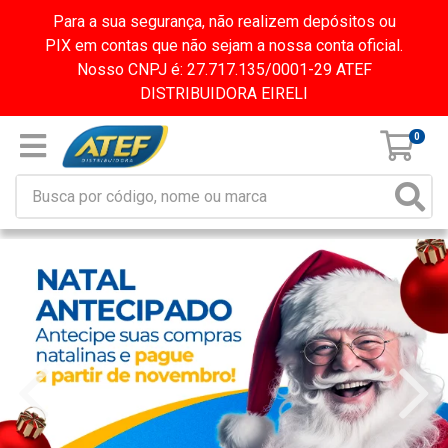
Para a sua segurança, não realizem depósitos ou
PIX em contas que não sejam a nossa conta oficial.
Nosso CNPJ é: 27.717.135/0001-29 ATEF
DISTRIBUIDORA EIRELI
0