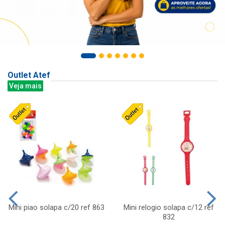
Outlet Atef
Veja mais
Mini piao solapa c/20 ref 863
Mini relogio solapa c/12 ref
832