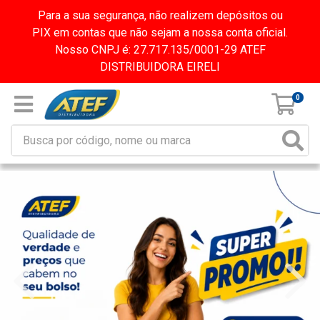
Para a sua segurança, não realizem depósitos ou
PIX em contas que não sejam a nossa conta oficial.
Nosso CNPJ é: 27.717.135/0001-29 ATEF
DISTRIBUIDORA EIRELI
0