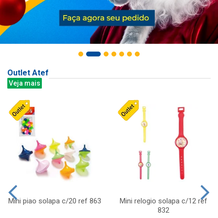
Outlet Atef
Veja mais
Mini piao solapa c/20 ref 863
Mini relogio solapa c/12 ref
832