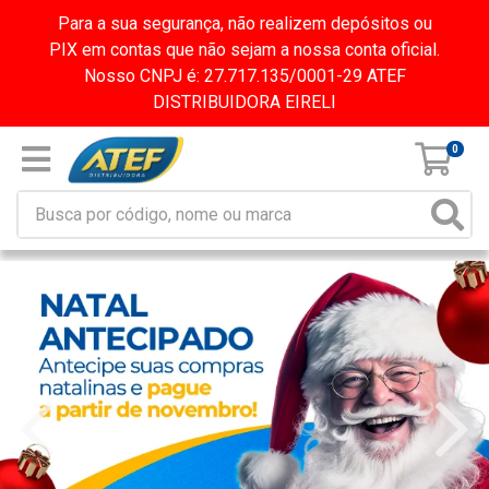
Para a sua segurança, não realizem depósitos ou
PIX em contas que não sejam a nossa conta oficial.
Nosso CNPJ é: 27.717.135/0001-29 ATEF
DISTRIBUIDORA EIRELI
0