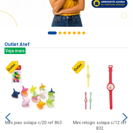
Outlet Atef
Veja mais
Mini piao solapa c/20 ref 863
Mini relogio solapa c/12 ref
832