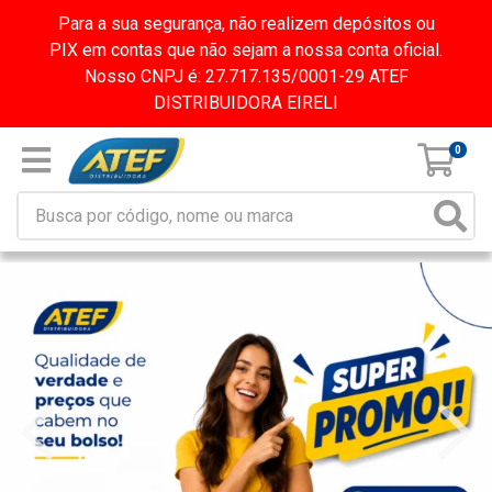
Para a sua segurança, não realizem depósitos ou
PIX em contas que não sejam a nossa conta oficial.
Nosso CNPJ é: 27.717.135/0001-29 ATEF
DISTRIBUIDORA EIRELI
0