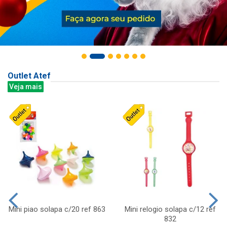
Outlet Atef
Veja mais
Mini piao solapa c/20 ref 863
Mini relogio solapa c/12 ref
832