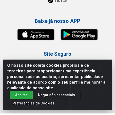
TikTok
Baixe já nosso APP
Site Seguro
O nosso site coleta cookies próprios e de
terceiros para proporcionar uma experiência
personalizada ao usuário, apresentar publicidade
relevante de acordo com o seu perfil e melhorar a
Loja / Showroom
qualidade do nosso site.
Aceitar
Negar não essenciais
Tel.: (11) 3227-0546
Av Vautier, 587/597 - Pari - São Paulo/SP
Preferências de Cookies