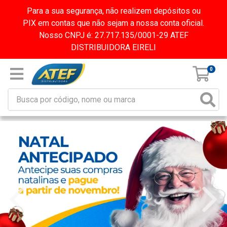
Para a sua segurança, não realizem depósitos ou
PIX em contas que não sejam a nossa conta oficial.
Nosso CNPJ é: 27.717.135/0001-29 ATEF
DISTRIBUIDORA EIRELI
0