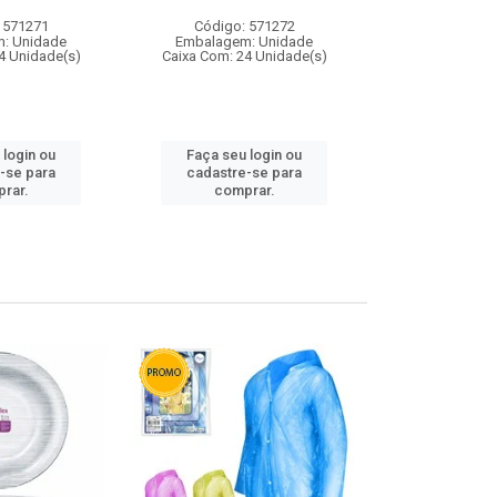
 571271
Código: 571272
Código:
: Unidade
Embalagem: Unidade
Embalagem
4 Unidade(s)
Caixa Com: 24 Unidade(s)
Caixa Com: 4
 login ou
Faça seu login ou
Faça seu 
-se para
cadastre-se para
cadastre
rar.
comprar.
comp