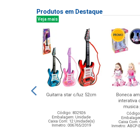
Produtos em Destaque
Veja mais
veludo 38x29cm
Guitarra star c/luz 52cm
Boneca amy
interativa 
musica p
: 830874
Código: 832926
Código
m: Unidade
Embalagem: Unidade
Embalage
120 Unidade(s)
Caixa Com: 12 Unidade(s)
Caixa Com: 
Inmetro: 006765/2019
Inmetro: ABCP-