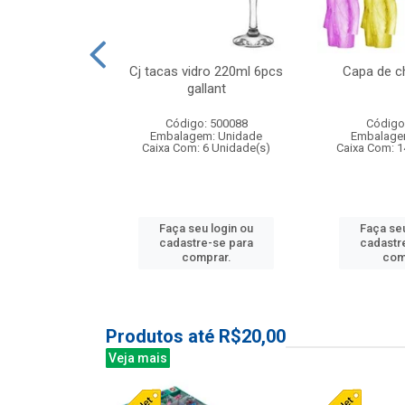
o raso 25,5cm
Cj tacas vidro 220ml 6pcs
Capa de c
e petala
gallant
: 503787
Código: 500088
Código
m: Unidade
Embalagem: Unidade
Embalage
24 Unidade(s)
Caixa Com: 6 Unidade(s)
Caixa Com: 1
u login ou
Faça seu login ou
Faça seu
e-se para
cadastre-se para
cadastr
prar.
comprar.
com
Produtos até R$20,00
Veja mais