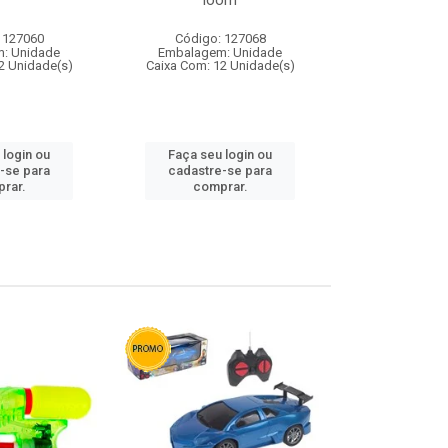
loom
 127060
Código: 127068
Código:
: Unidade
Embalagem: Unidade
Embalagem
2 Unidade(s)
Caixa Com: 12 Unidade(s)
Caixa Com: 1
 login ou
Faça seu login ou
Faça seu 
-se para
cadastre-se para
cadastre
rar.
comprar.
comp