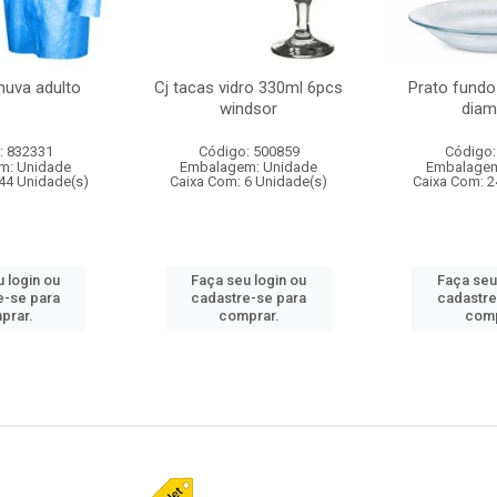
huva adulto
Cj tacas vidro 330ml 6pcs
Prato fundo
windsor
diam
: 832331
Código: 500859
Código:
m: Unidade
Embalagem: Unidade
Embalagem
44 Unidade(s)
Caixa Com: 6 Unidade(s)
Caixa Com: 2
 login ou
Faça seu login ou
Faça seu
e-se para
cadastre-se para
cadastre
prar.
comprar.
comp