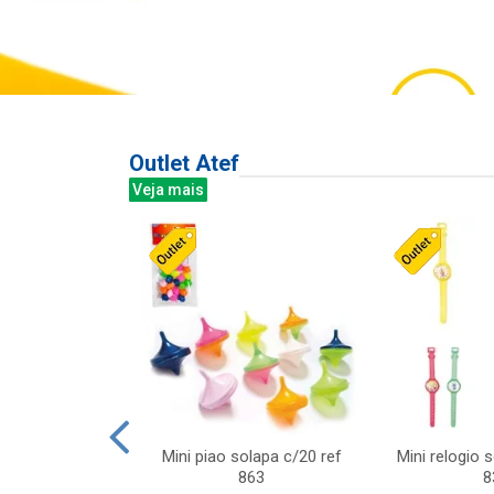
Outlet Atef
Veja mais
last c/div
Mini piao solapa c/20 ref
Mini relogio 
m ursinhos sor
863
8