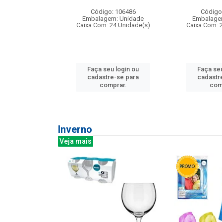
: 275814
Código: 106486
Código
m: Unidade
Embalagem: Unidade
Embalage
240 Unidade(s)
Caixa Com: 24 Unidade(s)
Caixa Com: 
u login ou
Faça seu login ou
Faça seu
e-se para
cadastre-se para
cadastr
prar.
comprar.
com
Inverno
Veja mais