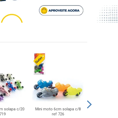
cm solapa c/20
Mini moto 6cm solapa c/8
Giro helice so
 719
ref 726
75