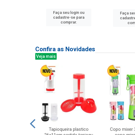
u login ou
Faça seu login ou
Faça seu
e-se para
cadastre-se para
cadastr
prar.
comprar.
com
Confira as Novidades
Veja mais
mesa cer 18cm
Tapioqueira plastico
Copo mixer 