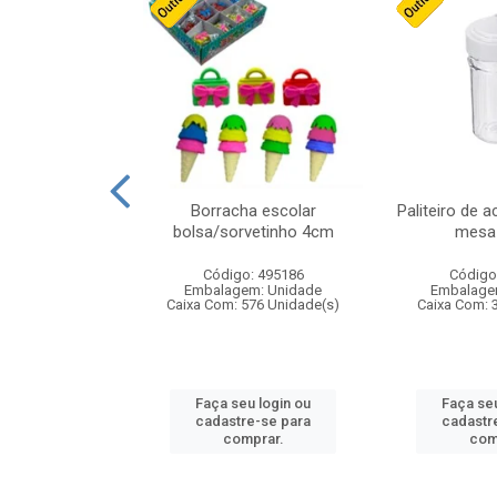
cores sortidas
Borracha escolar
Paliteiro de a
ref 130s
bolsa/sorvetinho 4cm
mesa 
: 826147
Código: 495186
Código
m: Unidade
Embalagem: Unidade
Embalage
160 Unidade(s)
Caixa Com: 576 Unidade(s)
Caixa Com: 
u login ou
Faça seu login ou
Faça seu
e-se para
cadastre-se para
cadastr
prar.
comprar.
com