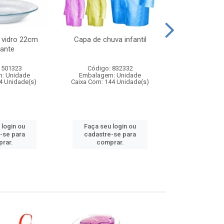
 vidro 22cm
Capa de chuva infantil
Jg prato fun
ante
diam
 501323
Código: 832332
Código:
: Unidade
Embalagem: Unidade
Embalagem
4 Unidade(s)
Caixa Com: 144 Unidade(s)
Caixa Com: 6
 login ou
Faça seu login ou
Faça seu 
-se para
cadastre-se para
cadastre
rar.
comprar.
comp