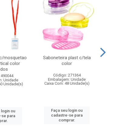
 c/mosquetao
Saboneteira plast c/tela
Prato plas
tical color
color
colo
idos
Código: 271364
Código:
 490044
Embalagem: Unidade
Embalagem
: Unidade
Caixa Com: 48 Unidade(s)
Caixa Com: 4
60 Unidade(s)
Faça seu login ou
Faça seu 
 login ou
cadastre-se para
cadastre
-se para
comprar.
comp
rar.