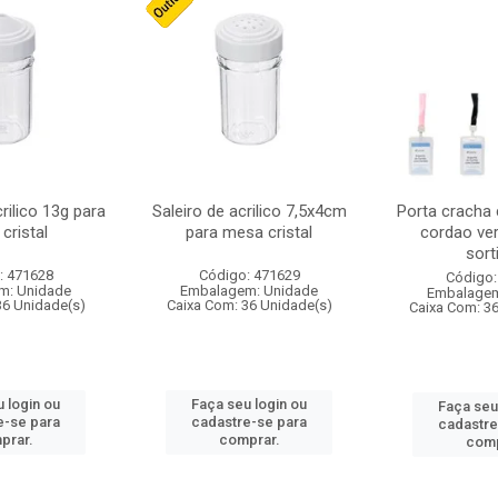
crilico 13g para
Saleiro de acrilico 7,5x4cm
Porta cracha
cristal
para mesa cristal
cordao ver
sort
: 471628
Código: 471629
Código:
m: Unidade
Embalagem: Unidade
Embalagem
36 Unidade(s)
Caixa Com: 36 Unidade(s)
Caixa Com: 3
 login ou
Faça seu login ou
Faça seu
e-se para
cadastre-se para
cadastre
prar.
comprar.
comp