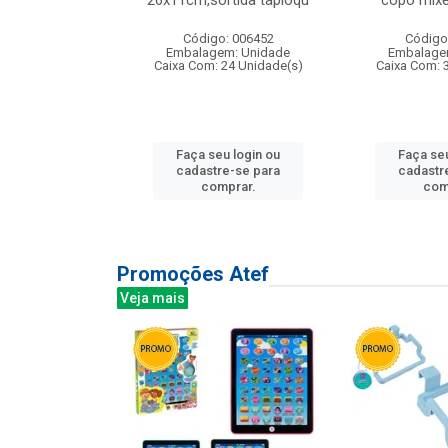
irios
26x11cm,sortida tapioqu
copo mixe
: 135177
Código: 006452
Código
m: Unidade
Embalagem: Unidade
Embalage
12 Unidade(s)
Caixa Com: 24 Unidade(s)
Caixa Com: 
u login ou
Faça seu login ou
Faça seu
e-se para
cadastre-se para
cadastr
prar.
comprar.
com
Promoções Atef
Veja mais