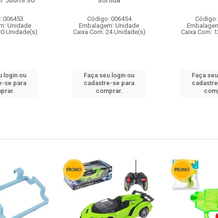
r 380ml so
sortida
: 006453
Código: 006454
Código:
m: Unidade
Embalagem: Unidade
Embalagem
30 Unidade(s)
Caixa Com: 24 Unidade(s)
Caixa Com: 1
 login ou
Faça seu login ou
Faça seu
e-se para
cadastre-se para
cadastre
prar.
comprar.
comp