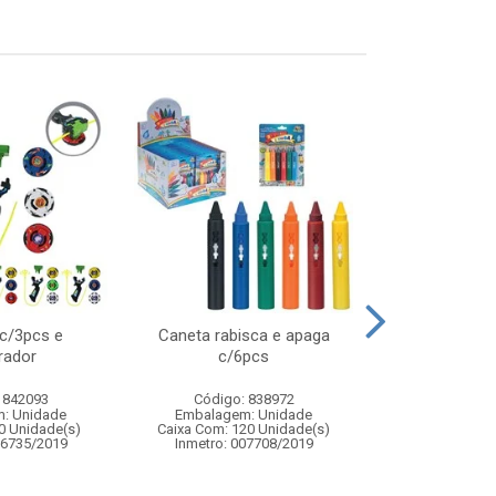
 c/3pcs e
Caneta rabisca e apaga
Kit pulseira g
rador
c/6pcs
pulseiras c
acesso
 842093
Código: 838972
Código:
: Unidade
Embalagem: Unidade
Embalagem
0 Unidade(s)
Caixa Com: 120 Unidade(s)
Caixa Com: 4
06735/2019
Inmetro: 007708/2019
Inmetro: ABCP-B