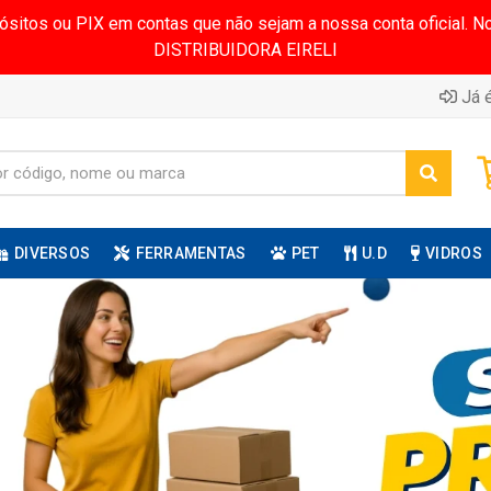
pósitos ou PIX em contas que não sejam a nossa conta oficial.
DISTRIBUIDORA EIRELI
Já é
DIVERSOS
FERRAMENTAS
PET
U.D
VIDROS