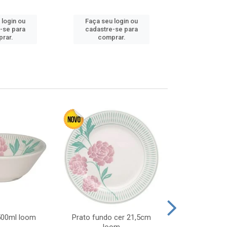
 login ou
Faça seu login ou
Faça seu 
-se para
cadastre-se para
cadastre
rar.
comprar.
comp
 500ml loom
Prato fundo cer 21,5cm
Prato raso c