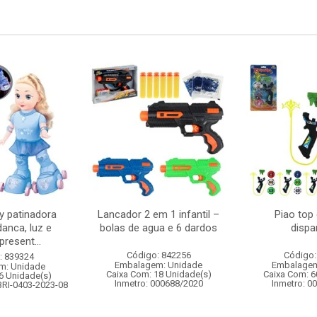
 patinadora
Lancador 2 em 1 infantil –
Piao top
danca, luz e
bolas de agua e 6 dardos
dispa
resent...
Código: 842256
Código:
: 839324
Embalagem: Unidade
Embalagem
m: Unidade
Caixa Com: 18 Unidade(s)
Caixa Com: 6
6 Unidade(s)
Inmetro: 000688/2020
Inmetro: 0
BRI-0403-2023-08