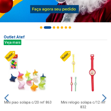
Outlet Atef
Veja mais
Mini piao solapa c/20 ref 863
Mini relogio solapa c/12 ref
832