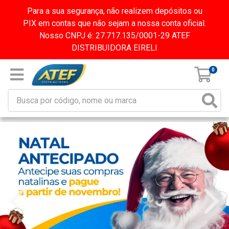
Para a sua segurança, não realizem depósitos ou
PIX em contas que não sejam a nossa conta oficial.
Nosso CNPJ é: 27.717.135/0001-29 ATEF
DISTRIBUIDORA EIRELI
0